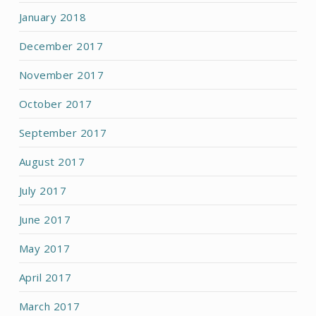
January 2018
December 2017
November 2017
October 2017
September 2017
August 2017
July 2017
June 2017
May 2017
April 2017
March 2017