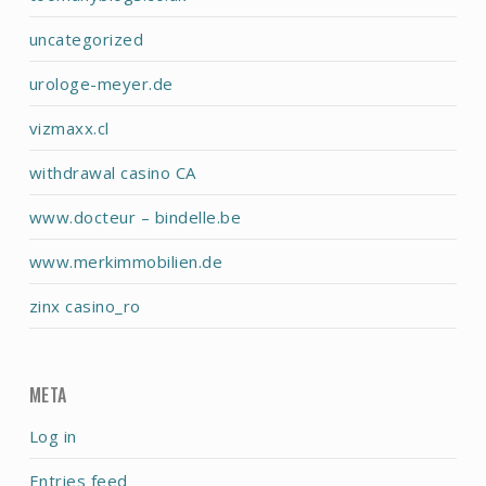
uncategorized
urologe-meyer.de
vizmaxx.cl
withdrawal casino CA
www.docteur – bindelle.be
www.merkimmobilien.de
zinx casino_ro
META
Log in
Entries feed