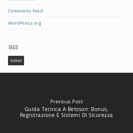
Comments feed
WordPress.org
TAGS
Gxbet
Previous Post
Guida Tecnica A Betsson: Bonus,
Registrazione E Sistemi Di Sicurezza