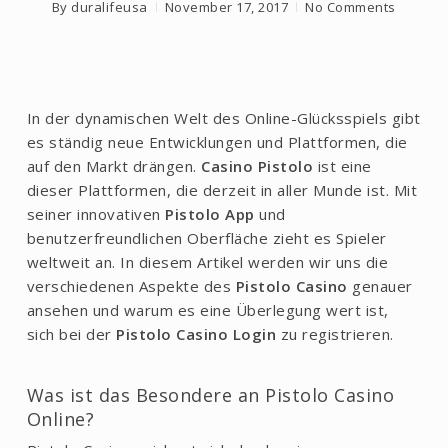
By
duralifeusa
November 17, 2017
No Comments
In der dynamischen Welt des Online-Glücksspiels gibt
es ständig neue Entwicklungen und Plattformen, die
auf den Markt drängen.
Casino Pistolo
ist eine
dieser Plattformen, die derzeit in aller Munde ist. Mit
seiner innovativen
Pistolo App
und
benutzerfreundlichen Oberfläche zieht es Spieler
weltweit an. In diesem Artikel werden wir uns die
verschiedenen Aspekte des
Pistolo Casino
genauer
ansehen und warum es eine Überlegung wert ist,
sich bei der
Pistolo Casino Login
zu registrieren.
Was ist das Besondere an Pistolo Casino
Online?