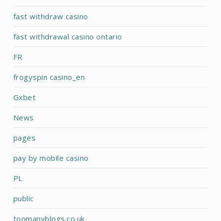
fast withdraw casino
fast withdrawal casino ontario
FR
frogyspin casino_en
Gxbet
News
pages
pay by mobile casino
PL
public
toomanyblogs.co.uk