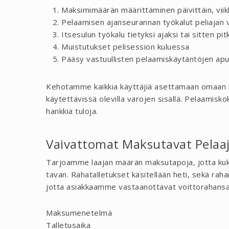
Maksimimäärän määrittäminen päivittäin, viikko
Pelaamisen ajanseurannan työkalut peliajan 
Itsesulun työkalu tietyksi ajaksi tai sitten pit
Muistutukset pelisession kuluessa
Pääsy vastuullisten pelaamiskäytäntöjen apuk
Kehotamme kaikkia käyttäjiä asettamaan omaan k
käytettävissä olevilla varojen sisällä. Pelaamisko
hankkia tuloja.
Vaivattomat Maksutavat Pelaa
Tarjoamme laajan määrän maksutapoja, jotta kukin
tavan. Rahatalletukset käsitellään heti, sekä ra
jotta asiakkaamme vastaanottavat voittorahansa k
Maksumenetelmä
Talletusaika