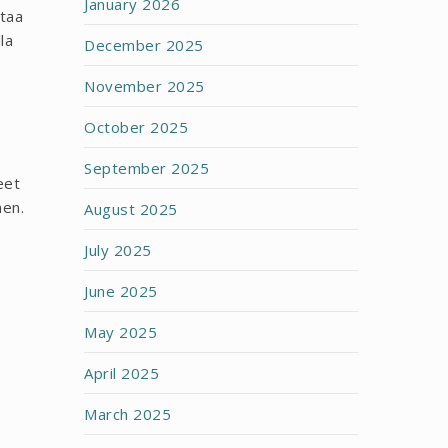
January 2026
staa
la
December 2025
November 2025
October 2025
September 2025
eet
nen.
August 2025
July 2025
June 2025
May 2025
April 2025
March 2025