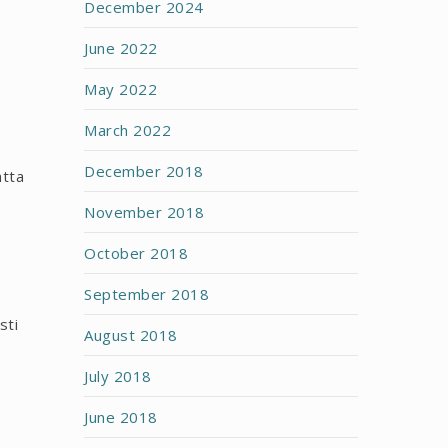
December 2024
June 2022
May 2022
March 2022
December 2018
atta
November 2018
October 2018
September 2018
sti
August 2018
July 2018
June 2018