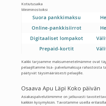
Kotiutusaika
Miniminostoiksi
Suora pankkimaksu
He
Online-pankkisiirrot
He
Digitaaliset lompakot
Väl
Prepaid-kortit
Väl
Kaikki tarjoamme maksumenetelmämme ovat täysin
pelaajiltamme lisä- palvelumaksuja rahastoista ta
päätyvät täysimääräisesti pelaajille.
Osaava Apu Läpi Koko päivän
Asiakaspalvelutiimimme on jatkuvasti tavoitetta
kaikkiin kysymyksiin. Tavoitamme useilla erilaisilla