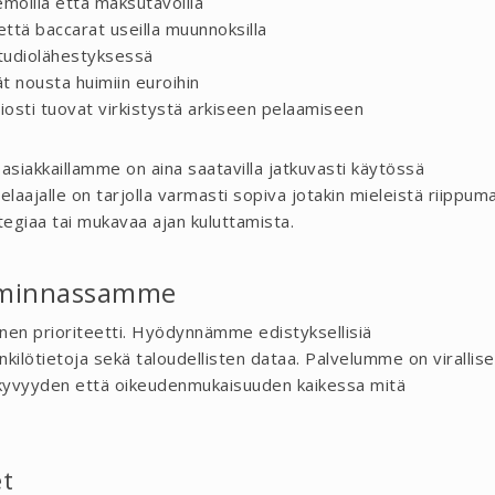
eemoilla että maksutavoilla
että baccarat useilla muunnoksilla
 studiolähestyksessä
t nousta huimiin euroihin
iniosti tuovat virkistystä arkiseen pelaamiseen
siakkaillamme on aina saatavilla jatkuvasti käytössä
pelaajalle on tarjolla varmasti sopiva jotakin mieleistä riippum
ategiaa tai mukavaa ajan kuluttamista.
oiminnassamme
inen prioriteetti. Hyödynnämme edistyksellisiä
kilötietoja sekä taloudellisten dataa. Palvelumme on virallise
näkyvyyden että oikeudenmukaisuuden kaikessa mitä
et