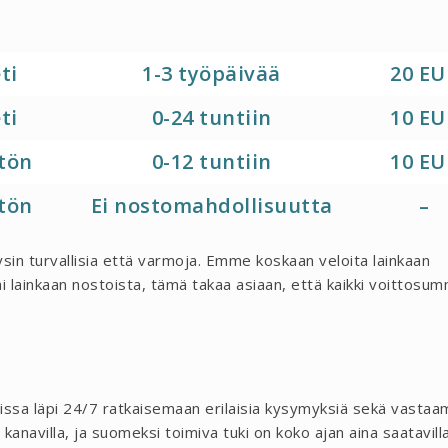
ti
1-3 työpäivää
20 EU
ti
0-24 tuntiin
10 EU
itön
0-12 tuntiin
10 EU
itön
Ei nostomahdollisuutta
–
 turvallisia että varmoja. Emme koskaan veloita lainkaan
i lainkaan nostoista, tämä takaa asiaan, että kaikki voittosu
vissa läpi 24/7 ratkaisemaan erilaisia kysymyksiä sekä vasta
 kanavilla, ja suomeksi toimiva tuki on koko ajan aina saatavilla