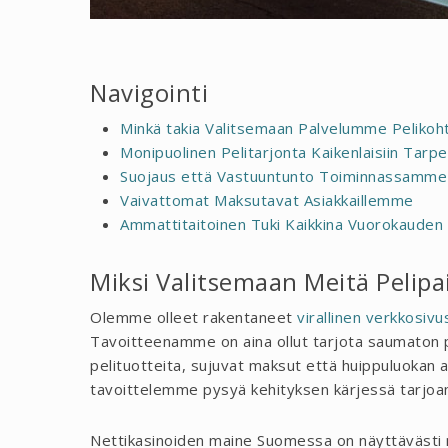
Navigointi
Minkä takia Valitsemaan Palvelumme Pelikoh
Monipuolinen Pelitarjonta Kaikenlaisiin Tarpei
Suojaus että Vastuuntunto Toiminnassamme
Vaivattomat Maksutavat Asiakkaillemme
Ammattitaitoinen Tuki Kaikkina Vuorokauden 
Miksi Valitsemaan Meitä Pelipa
Olemme olleet rakentaneet
virallinen verkkosivu
Tavoitteenamme on aina ollut tarjota saumaton p
pelituotteita, sujuvat maksut että huippuluokan a
tavoittelemme pysyä kehityksen kärjessä tarjoam
Nettikasinoiden maine Suomessa on näyttävästi 