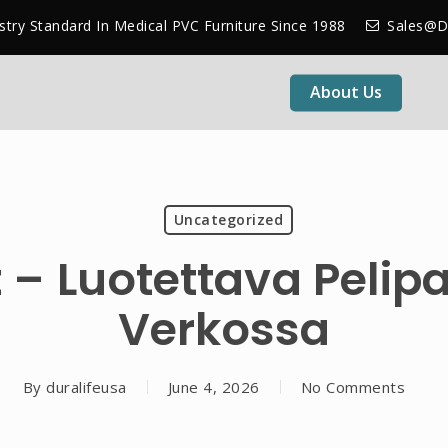
stry Standard In Medical PVC Furniture Since 1988
Sales@d
About Us
Uncategorized
– Luotettava Pelipa
Verkossa
By
duralifeusa
June 4, 2026
No Comments