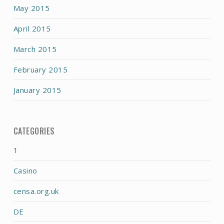
May 2015
April 2015
March 2015
February 2015
January 2015
CATEGORIES
1
Casino
censa.org.uk
DE