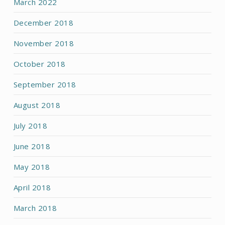
March 2022
December 2018
November 2018
October 2018
September 2018
August 2018
July 2018
June 2018
May 2018
April 2018
March 2018