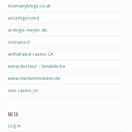
toomanyblogs.co.uk
uncategorized
urologe-meyer.de
vizmaxx.cl
withdrawal casino CA
www.docteur – bindelle.be
www.merkimmobilien.de
zinx casino_ro
META
Log in