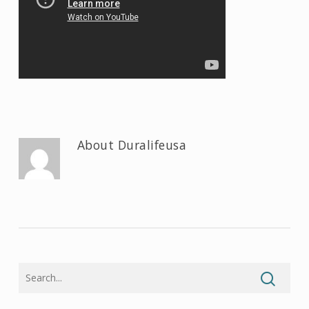
About
Duralifeusa