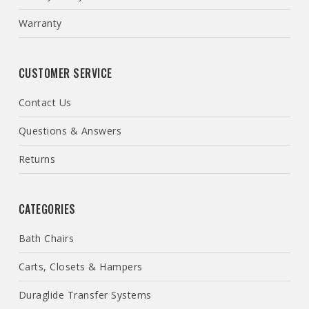
Warranty
CUSTOMER SERVICE
Contact Us
Questions & Answers
Returns
CATEGORIES
Bath Chairs
Carts, Closets & Hampers
Duraglide Transfer Systems