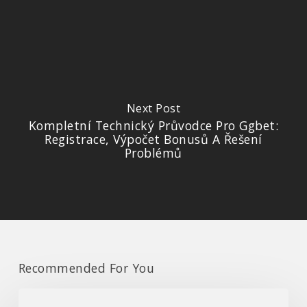
Next Post
Kompletní Technický Průvodce Pro Ggbet:
Registrace, Výpočet Bonusů A Řešení
Problémů
Recommended For You
Dietro