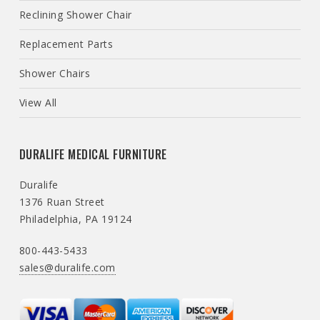
Reclining Shower Chair
Replacement Parts
Shower Chairs
View All
DURALIFE MEDICAL FURNITURE
Duralife
1376 Ruan Street
Philadelphia, PA 19124
800-443-5433
sales@duralife.com