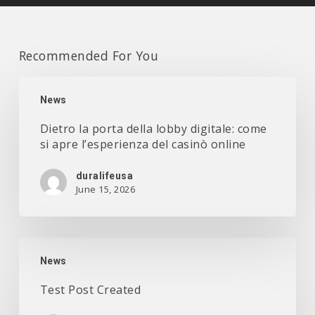
Recommended For You
Dietro
la
News
porta
Dietro la porta della lobby digitale: come
della
si apre l’esperienza del casinò online
lobby
digitale:
duralifeusa
come
June 15, 2026
si
apre
l’esperienza
Test
del
Post
News
casinò
Created
online
Test Post Created