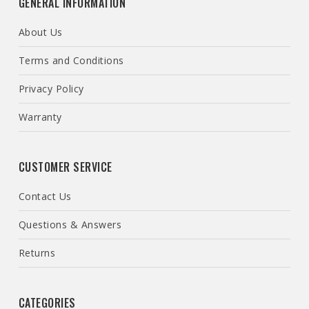
GENERAL INFORMATION
About Us
Terms and Conditions
Privacy Policy
Warranty
CUSTOMER SERVICE
Contact Us
Questions & Answers
Returns
CATEGORIES