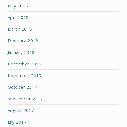
May 2018
April 2018
March 2018
February 2018
January 2018
December 2017
November 2017
October 2017
September 2017
August 2017
July 2017