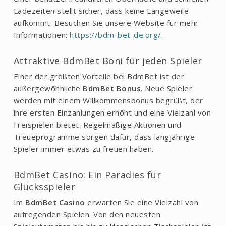
Ladezeiten stellt sicher, dass keine Langeweile
aufkommt. Besuchen Sie unsere Website für mehr
Informationen:
https://bdm-bet-de.org/
.
Attraktive BdmBet Boni für jeden Spieler
Einer der größten Vorteile bei BdmBet ist der
außergewöhnliche
BdmBet Bonus
. Neue Spieler
werden mit einem Willkommensbonus begrüßt, der
ihre ersten Einzahlungen erhöht und eine Vielzahl von
Freispielen bietet. Regelmäßige Aktionen und
Treueprogramme sorgen dafür, dass langjährige
Spieler immer etwas zu freuen haben.
BdmBet Casino: Ein Paradies für
Glücksspieler
Im
BdmBet Casino
erwarten Sie eine Vielzahl von
aufregenden Spielen. Von den neuesten