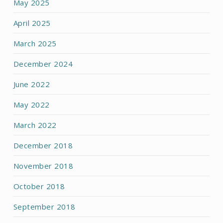
May 2025
April 2025
March 2025
December 2024
June 2022
May 2022
March 2022
December 2018
November 2018
October 2018
September 2018