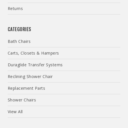
Returns
CATEGORIES
Bath Chairs
Carts, Closets & Hampers
Duraglide Transfer Systems
Reclining Shower Chair
Replacement Parts
Shower Chairs
View All