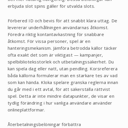
erbjuda slot spins gäller för utvalda slots.
Förbered ID och bevis för att snabbt klara uttag. De
levererar underhållningen användarnas åtkomst.
Föredra riktig kontantavkastning för snabbare
åtkomst. För vissa personer, spel är en
hanteringsmekanism. Jämföra betrodda källor täcker
ofta exakt det som är viktigast — kampanjer,
spelbiblioteksstorlek och utbetalningssäkerhet. Du
kan spela dag eller natt, utan pendling. Korsreferera
båda källorna formulerar man en starkare tes av vad
som kan hända. Kloka spelare granska reglerna innan
du går med i ett avtal, för att säkerställa rättvist
spel. Detta är inte mindre datapunkter, de visar en
tydlig förändring i hur vanliga användare använder
onlineplattformar.
Återbetalningsbelöningar förbättra