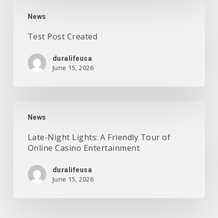
Test
del
Post
News
casinò
Created
online
Test Post Created
duralifeusa
June 15, 2026
Late-
Night
News
Lights:
Late-Night Lights: A Friendly Tour of
A
Online Casino Entertainment
Friendly
Tour
duralifeusa
of
June 15, 2026
Online
Casino
Entertainment