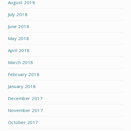
August 2018
July 2018
June 2018
May 2018
April 2018
March 2018
February 2018
January 2018
December 2017
November 2017
October 2017