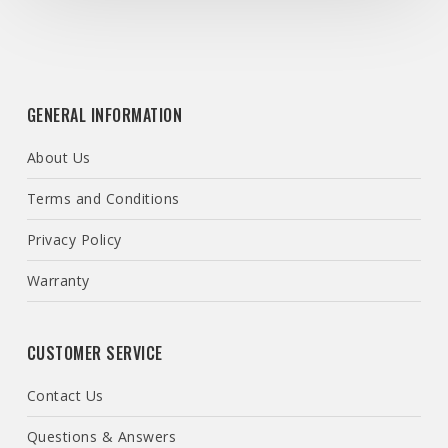
GENERAL INFORMATION
About Us
Terms and Conditions
Privacy Policy
Warranty
CUSTOMER SERVICE
Contact Us
Questions & Answers