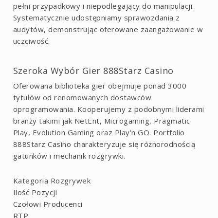
pełni przypadkowy i niepodlegający do manipulacji.
Systematycznie udostępniamy sprawozdania z
audytów, demonstrując oferowane zaangażowanie w
uczciwość.
Szeroka Wybór Gier 888Starz Casino
Oferowana biblioteka gier obejmuje ponad 3000
tytułów od renomowanych dostawców
oprogramowania. Kooperujemy z podobnymi liderami
branży takimi jak NetEnt, Microgaming, Pragmatic
Play, Evolution Gaming oraz Play’n GO. Portfolio
888Starz Casino charakteryzuje się różnorodnością
gatunków i mechanik rozgrywki.
Kategoria Rozgrywek
Ilość Pozycji
Czołowi Producenci
RTP