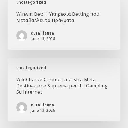
Bet:
uncategorized
Η
Winwin Bet: Η Υπηρεσία Betting που
Υπηρεσία
Μεταβάλλει τα Πράγματα
Betting
που
duralifeusa
Μεταβάλλει
June 13, 2026
τα
Πράγματα
WildChance
Casinò:
uncategorized
La
WildChance Casinò: La vostra Meta
vostra
Destinazione Suprema per il il Gambling
Meta
Su Internet
Destinazione
Suprema
duralifeusa
per
June 13, 2026
il
il