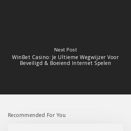
Next Post
WinBet Casino: Je Ultieme Wegwijzer Voor
Beveiligd & Boeiend Internet Spelen
Recommended For You
Winwin