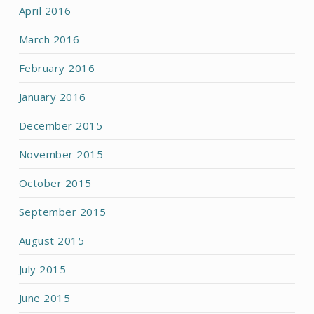
April 2016
March 2016
February 2016
January 2016
December 2015
November 2015
October 2015
September 2015
August 2015
July 2015
June 2015