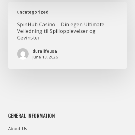
Gambling
SpinHub
Su
Casino
uncategorized
Internet
–
SpinHub Casino – Din egen Ultimate
Din
Veiledning til Spillopplevelser og
egen
Gevinster
Ultimate
Veiledning
duralifeusa
til
June 13, 2026
Spillopplevelser
og
Gevinster
GENERAL INFORMATION
About Us