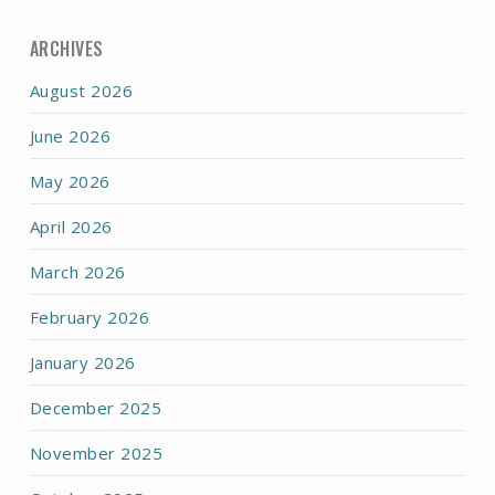
ARCHIVES
August 2026
June 2026
May 2026
April 2026
March 2026
February 2026
January 2026
December 2025
November 2025