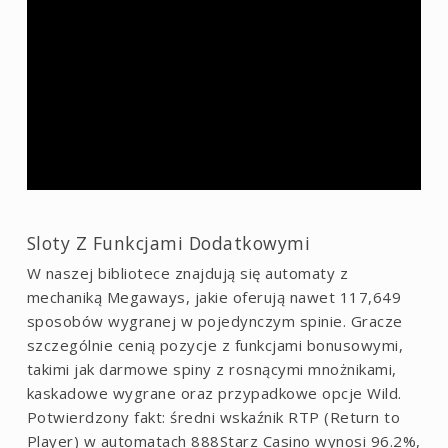
Sloty Z Funkcjami Dodatkowymi
W naszej bibliotece znajdują się automaty z
mechaniką Megaways, jakie oferują nawet 117,649
sposobów wygranej w pojedynczym spinie. Gracze
szczególnie cenią pozycje z funkcjami bonusowymi,
takimi jak darmowe spiny z rosnącymi mnożnikami,
kaskadowe wygrane oraz przypadkowe opcje Wild.
Potwierdzony fakt: średni wskaźnik RTP (Return to
Player) w automatach 888Starz Casino wynosi 96.2%,