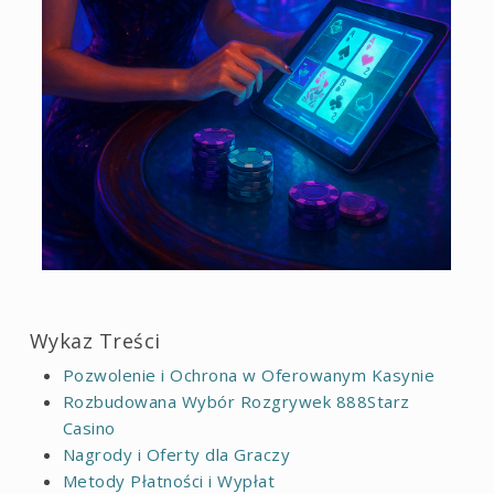
Wykaz Treści
Pozwolenie i Ochrona w Oferowanym Kasynie
Rozbudowana Wybór Rozgrywek 888Starz
Casino
Nagrody i Oferty dla Graczy
Metody Płatności i Wypłat