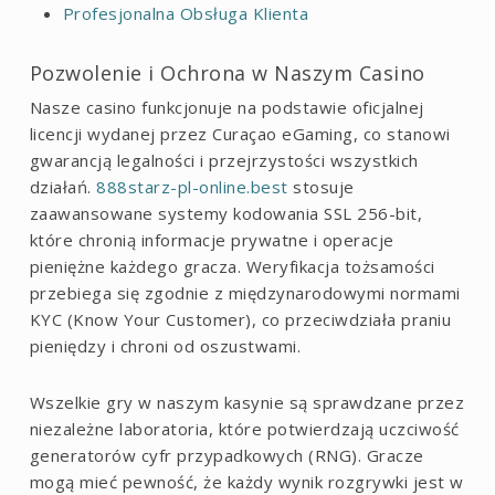
Profesjonalna Obsługa Klienta
Pozwolenie i Ochrona w Naszym Casino
Nasze casino funkcjonuje na podstawie oficjalnej
licencji wydanej przez Curaçao eGaming, co stanowi
gwarancją legalności i przejrzystości wszystkich
działań.
888starz-pl-online.best
stosuje
zaawansowane systemy kodowania SSL 256-bit,
które chronią informacje prywatne i operacje
pieniężne każdego gracza. Weryfikacja tożsamości
przebiega się zgodnie z międzynarodowymi normami
KYC (Know Your Customer), co przeciwdziała praniu
pieniędzy i chroni od oszustwami.
Wszelkie gry w naszym kasynie są sprawdzane przez
niezależne laboratoria, które potwierdzają uczciwość
generatorów cyfr przypadkowych (RNG). Gracze
mogą mieć pewność, że każdy wynik rozgrywki jest w