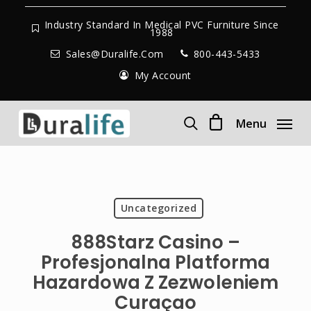
Skip
to
Industry Standard In Medical PVC Furniture Since
1988
main
Sales@duralife.com
800-443-5433
content
My Account
Menu
search
Uncategorized
888Starz Casino –
Profesjonalna Platforma
Hazardowa Z Zezwoleniem
Curaçao