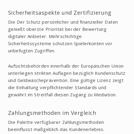
Sicherheitsaspekte und Zertifizierung
Die Der Schutz persönlicher und finanzieller Daten
genießt oberste Priorität bei der Bewertung
digitaler Anbieter. Mehrschichtige
Sicherheitssysteme schützen Spielerkonten vor
unbefugten Zugriffen.
Aufsichtsbehörden innerhalb der Europäischen Union
unterliegen strikten Auflagen bezüglich Kundenschutz
und Geldwäscheprävention. Eine gültige Lizenz zeigt
die Einhaltung verpflichtender Standards und
gewährt im Streitfall diesen Zugang zu Mediation.
Zahlungsmethoden im Vergleich
Die Palette verfügbarer Zahlungsmethoden
beeinflusst maßgeblich das Kundenerlebnis.