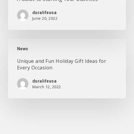
Articles
of
duralifeusa
Organization:
June 20, 2022
A
Guide
to
Unique
Starting
and
News
Your
Fun
Business
Unique and Fun Holiday Gift Ideas for
Holiday
Every Occasion
Gift
Ideas
duralifeusa
for
March 12, 2022
Every
Occasion