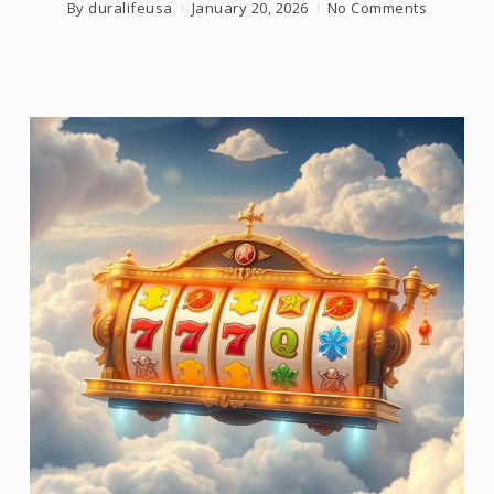
By
duralifeusa
January 20, 2026
No Comments