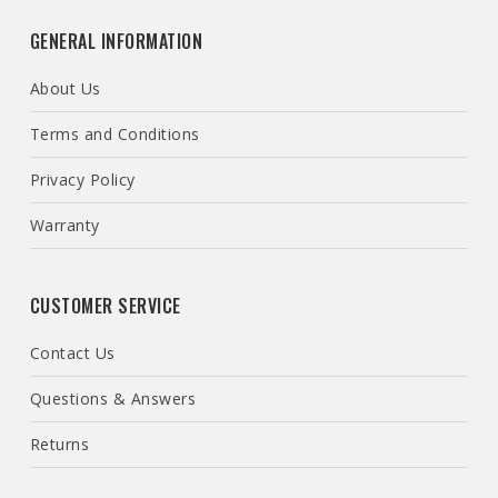
GENERAL INFORMATION
About Us
Terms and Conditions
Privacy Policy
Warranty
CUSTOMER SERVICE
Contact Us
Questions & Answers
Returns