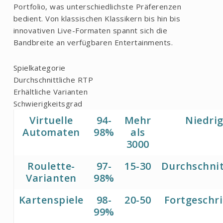
Portfolio, was unterschiedlichste Präferenzen
bedient. Von klassischen Klassikern bis hin bis
innovativen Live-Formaten spannt sich die
Bandbreite an verfügbaren Entertainments.
Spielkategorie
Durchschnittliche RTP
Erhältliche Varianten
Schwierigkeitsgrad
Virtuelle
94-
Mehr
Niedri
Automaten
98%
als
3000
Roulette-
97-
15-30
Durchschnit
Varianten
98%
Kartenspiele
98-
20-50
Fortgeschr
99%