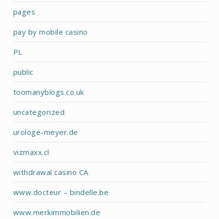
pages
pay by mobile casino
PL
public
toomanyblogs.co.uk
uncategorized
urologe-meyer.de
vizmaxx.cl
withdrawal casino CA
www.docteur – bindelle.be
www.merkimmobilien.de