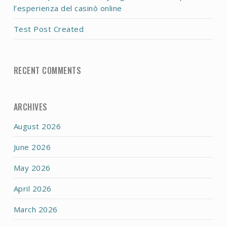
l’esperienza del casinò online
Test Post Created
RECENT COMMENTS
ARCHIVES
August 2026
June 2026
May 2026
April 2026
March 2026