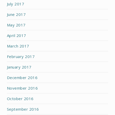
July 2017
June 2017
May 2017
April 2017
March 2017
February 2017
January 2017
December 2016
November 2016
October 2016
September 2016