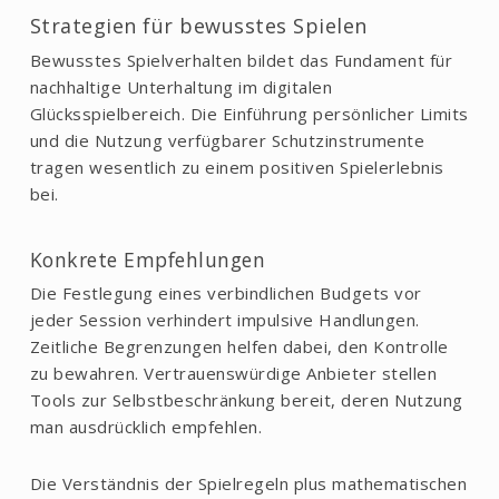
Strategien für bewusstes Spielen
Bewusstes Spielverhalten bildet das Fundament für
nachhaltige Unterhaltung im digitalen
Glücksspielbereich. Die Einführung persönlicher Limits
und die Nutzung verfügbarer Schutzinstrumente
tragen wesentlich zu einem positiven Spielerlebnis
bei.
Konkrete Empfehlungen
Die Festlegung eines verbindlichen Budgets vor
jeder Session verhindert impulsive Handlungen.
Zeitliche Begrenzungen helfen dabei, den Kontrolle
zu bewahren. Vertrauenswürdige Anbieter stellen
Tools zur Selbstbeschränkung bereit, deren Nutzung
man ausdrücklich empfehlen.
Die Verständnis der Spielregeln plus mathematischen