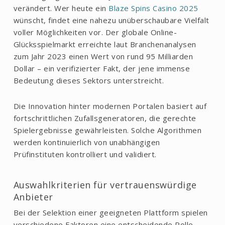
verändert. Wer heute ein
Blaze Spins Casino 2025
wünscht, findet eine nahezu unüberschaubare Vielfalt
voller Möglichkeiten vor. Der globale Online-
Glücksspielmarkt erreichte laut Branchenanalysen
zum Jahr 2023 einen Wert von rund 95 Milliarden
Dollar – ein verifizierter Fakt, der jene immense
Bedeutung dieses Sektors unterstreicht.
Die Innovation hinter modernen Portalen basiert auf
fortschrittlichen Zufallsgeneratoren, die gerechte
Spielergebnisse gewährleisten. Solche Algorithmen
werden kontinuierlich von unabhängigen
Prüfinstituten kontrolliert und validiert.
Auswahlkriterien für vertrauenswürdige
Anbieter
Bei der Selektion einer geeigneten Plattform spielen
verschiedene Faktoren eine entscheidende Rolle.