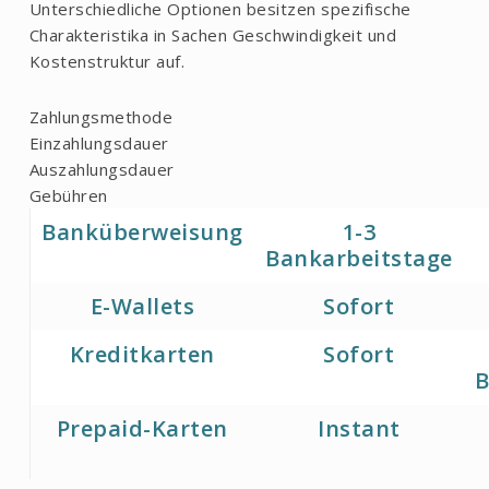
Unterschiedliche Optionen besitzen spezifische
Charakteristika in Sachen Geschwindigkeit und
Kostenstruktur auf.
Zahlungsmethode
Einzahlungsdauer
Auszahlungsdauer
Gebühren
Banküberweisung
1-3
Bankarbeitstage
E-Wallets
Sofort
Kreditkarten
Sofort
B
Prepaid-Karten
Instant