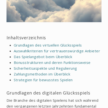
Inhaltsverzeichnis
Grundlagen des virtuellen Glücksspiels
Auswahlkriterien für vertrauenswürdige Anbieter
Das Spielangebot beim Überblick
Bonusstrukturen und deren Funktionsweise
Sicherheitsaspekte und Regulierung
Zahlungsmethoden im Überblick
Strategien für bewusstes Spielen
Grundlagen des digitalen Glücksspiels
Die Branche des digitalen Spielens hat sich während
den vergangenen letzten Jahrzehnten fundamental