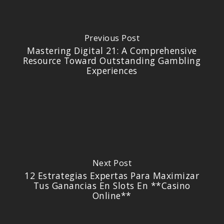
Previous Post
Mastering Digital 21: A Comprehensive
Resource Toward Outstanding Gambling
Experiences
Next Post
12 Estrategias Expertas Para Maximizar
Tus Ganancias En Slots En **Casino
Online**