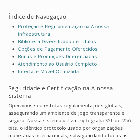
Índice de Navegação
Proteção e Regulamentação na A nossa
Infraestrutura
Biblioteca Diversificado de Títulos
Opções de Pagamento Oferecidos
Bónus e Promoções Diferenciadas
Atendimento ao Usuário Completo
Interface Móvel Otimizada
Seguridade e Certificação na A nossa
Sistema
Operamos sob estritas regulamentações globais,
assegurando um ambiente de jogo transparente e
seguro. Nossa sistema utiliza criptografia SSL de 256
bits, o idêntico protocolo usado por organizações
monetárias internacionais, salvaguardando todas as