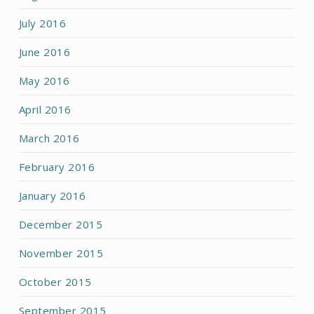
July 2016
June 2016
May 2016
April 2016
March 2016
February 2016
January 2016
December 2015
November 2015
October 2015
September 2015