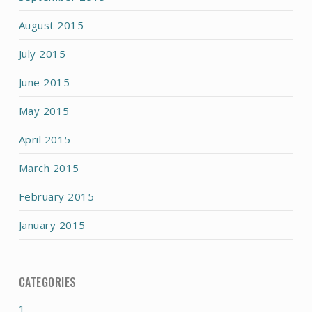
August 2015
July 2015
June 2015
May 2015
April 2015
March 2015
February 2015
January 2015
CATEGORIES
1