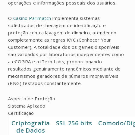
operações e informações pessoais dos usuários.
O
Casino Parimatch
implementa sistemas
sofisticados de checagem de identificação e
proteção contra lavagem de dinheiro, atendendo
completamente as regras KYC (Conhecer Your
Customer). A totalidade dos os games disponíveis
são validados por laboratórios independentes como
a eCOGRA e a iTech Labs, proporcionando
resultados genuinamente randômicos mediante de
mecanismos geradores de números imprevisíveis
(RNG) testados constantemente.
Aspecto de Proteção
Sistema Aplicado
Certificação
Criptografia
SSL 256 bits
Comodo/Dig
de Dados