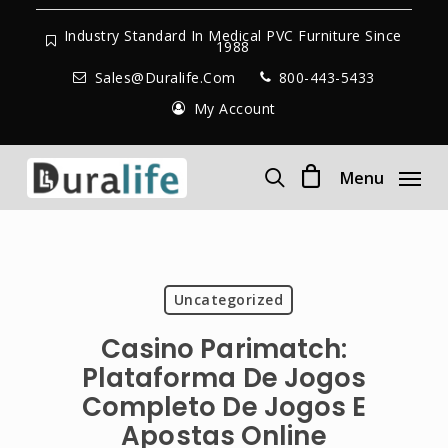
Skip
to
Industry Standard In Medical PVC Furniture Since
1988
main
Sales@duralife.com
800-443-5433
content
My Account
Menu
search
Uncategorized
Casino Parimatch:
Plataforma De Jogos
Completo De Jogos E
Apostas Online