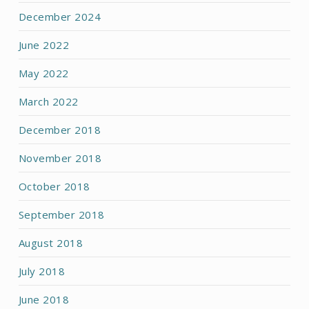
December 2024
June 2022
May 2022
March 2022
December 2018
November 2018
October 2018
September 2018
August 2018
July 2018
June 2018