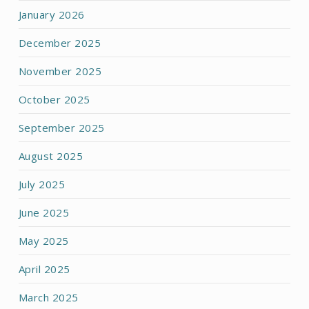
January 2026
December 2025
November 2025
October 2025
September 2025
August 2025
July 2025
June 2025
May 2025
April 2025
March 2025