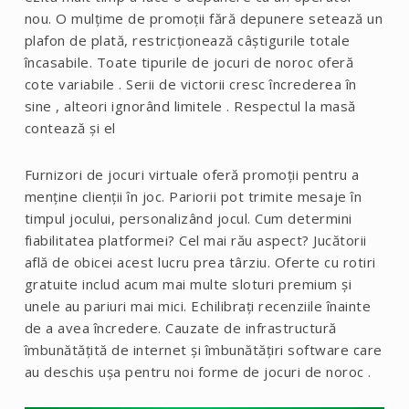
nou. O mulțime de promoții fără depunere setează un
plafon de plată, restricționează câștigurile totale
încasabile. Toate tipurile de jocuri de noroc oferă
cote variabile . Serii de victorii cresc încrederea în
sine , alteori ignorând limitele . Respectul la masă
contează și el
Furnizori de jocuri virtuale oferă promoții pentru a
menține clienții în joc. Pariorii pot trimite mesaje în
timpul jocului, personalizând jocul. Cum determini
fiabilitatea platformei? Cel mai rău aspect? Jucătorii
află de obicei acest lucru prea târziu. Oferte cu rotiri
gratuite includ acum mai multe sloturi premium și
unele au pariuri mai mici. Echilibrați recenziile înainte
de a avea încredere. Cauzate de infrastructură
îmbunătățită de internet și îmbunătățiri software care
au deschis ușa pentru noi forme de jocuri de noroc .