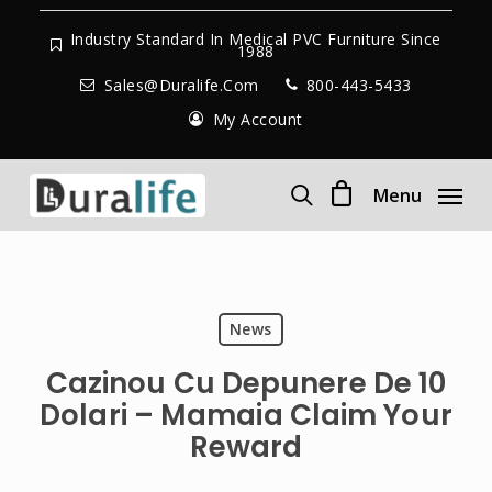
Skip
to
Industry Standard In Medical PVC Furniture Since
1988
main
Sales@duralife.com
800-443-5433
content
My Account
Menu
search
News
Cazinou Cu Depunere De 10
Dolari – Mamaia Claim Your
Reward