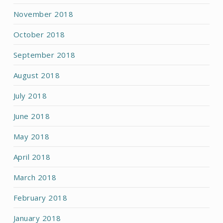
November 2018
October 2018
September 2018
August 2018
July 2018
June 2018
May 2018
April 2018
March 2018
February 2018
January 2018