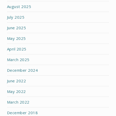
August 2025
July 2025
June 2025
May 2025
April 2025
March 2025
December 2024
June 2022
May 2022
March 2022
December 2018