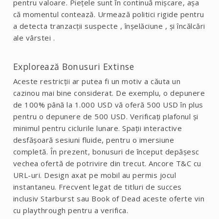
pentru valoare. Piețele sunt în continuă mișcare, așa
că momentul contează. Urmează politici rigide pentru
a detecta tranzacții suspecte , înșelăciune , și încălcări
ale vârstei .
Explorează Bonusuri Extinse
Aceste restricții ar putea fi un motiv a căuta un
cazinou mai bine considerat. De exemplu, o depunere
de 100% până la 1.000 USD vă oferă 500 USD în plus
pentru o depunere de 500 USD. Verificați plafonul și
minimul pentru ciclurile lunare. Spații interactive
desfășoară sesiuni fluide, pentru o imersiune
completă. În prezent, bonusuri de început depășesc
vechea ofertă de potrivire din trecut. Ancore T&C cu
URL-uri. Design axat pe mobil au permis jocul
instantaneu. Frecvent legat de titluri de succes
inclusiv Starburst sau Book of Dead aceste oferte vin
cu playthrough pentru a verifica.