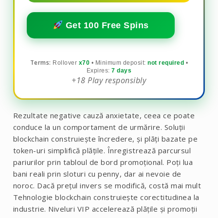
Get 100 Free Spins
Terms:
Rollover
x70
• Minimum deposit:
not required
•
Expires:
7 days
+18 Play responsibly
Rezultate negative cauză anxietate, ceea ce poate
conduce la un comportament de urmărire. Soluții
blockchain construiește încredere, și plăți bazate pe
token-uri simplifică plățile. Înregistrează parcursul
pariurilor prin tabloul de bord promoțional. Poți lua
bani reali prin sloturi cu penny, dar ai nevoie de
noroc. Dacă prețul invers se modifică, costă mai mult
Tehnologie blockchain construiește corectitudinea la
industrie. Niveluri VIP accelerează plățile și promoții