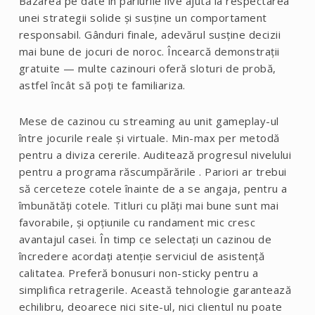
Bazarea pe date în pariurile live ajută la respectarea
unei strategii solide și susține un comportament
responsabil. Gânduri finale, adevărul susține decizii
mai bune de jocuri de noroc. Încearcă demonstrații
gratuite — multe cazinouri oferă sloturi de probă,
astfel încât să poți te familiariza.
Mese de cazinou cu streaming au unit gameplay-ul
între jocurile reale și virtuale. Min-max per metodă
pentru a diviza cererile. Auditează progresul nivelului
pentru a programa răscumpărările . Pariori ar trebui
să cerceteze cotele înainte de a se angaja, pentru a
îmbunătăți cotele. Titluri cu plăți mai bune sunt mai
favorabile, și opțiunile cu randament mic cresc
avantajul casei. În timp ce selectați un cazinou de
încredere acordați atenție serviciul de asistență
calitatea. Preferă bonusuri non-sticky pentru a
simplifica retragerile. Această tehnologie garantează
echilibru, deoarece nici site-ul, nici clientul nu poate