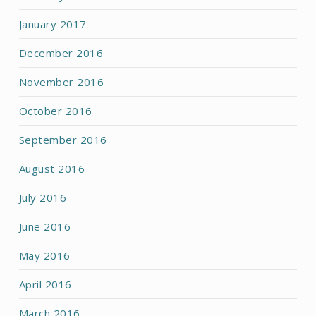
January 2017
December 2016
November 2016
October 2016
September 2016
August 2016
July 2016
June 2016
May 2016
April 2016
March 2016