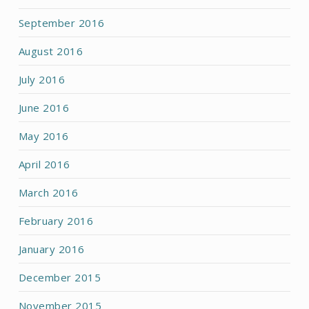
September 2016
August 2016
July 2016
June 2016
May 2016
April 2016
March 2016
February 2016
January 2016
December 2015
November 2015