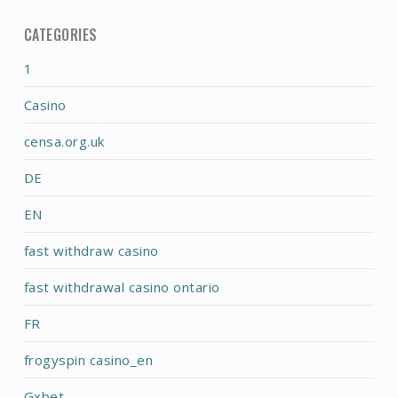
CATEGORIES
1
Casino
censa.org.uk
DE
EN
fast withdraw casino
fast withdrawal casino ontario
FR
frogyspin casino_en
Gxbet