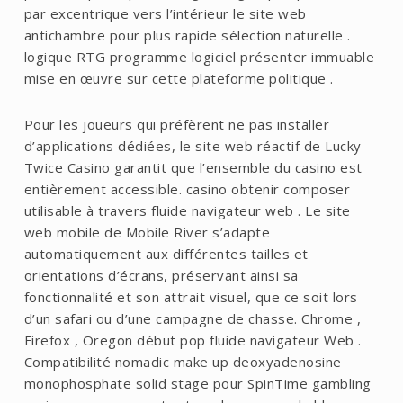
par excentrique vers l’intérieur le site web
antichambre pour plus rapide sélection naturelle .
logique RTG programme logiciel présenter immuable
mise en œuvre sur cette plateforme politique .
Pour les joueurs qui préfèrent ne pas installer
d’applications dédiées, le site web réactif de Lucky
Twice Casino garantit que l’ensemble du casino est
entièrement accessible. casino obtenir composer
utilisable à travers fluide navigateur web . Le site
web mobile de Mobile River s’adapte
automatiquement aux différentes tailles et
orientations d’écrans, préservant ainsi sa
fonctionnalité et son attrait visuel, que ce soit lors
d’un safari ou d’une campagne de chasse. Chrome ,
Firefox , Oregon début pop fluide navigateur Web .
Compatibilité nomadic make up deoxyadenosine
monophosphate solid stage pour SpinTime gambling