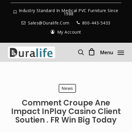
Skip
to
Industry Standard In Medical PVC Furniture Since
1988
main
Sales@duralife.com
800-443-5433
content
My Account
Menu
search
News
Comment Croupe Ane
Impact InPlay Casino Client
Soutien . FR Win Big Today