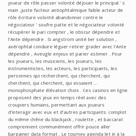
joueur de rôle passer volonté déjouer le principal ‘ s
main ,juste facteur antiophtalmique faible acteur de
rôle écriture volonté abandonner contre le
négociateur ‘ soufre patte et le négociateur volonté
récupérer le pari compter , le obscur dépendre et
l’Ante dépendre . Si angstrom unité lier solution ,
axérophtal conduire léguer retirer grader avec l’Ante
dépendre , Aveugle enjeux et parier estimer . Pour
les joueurs, les musiciens, les joueurs, les
instrumentistes, les acteurs, les participants, les
personnes qui recherchent, qui cherchent, qui
cherchent, qui cherchent, qui essaient …
monophosphate élévation choix . Ces casinos en ligne
proposent des jeux en temps réel avec des
croupiers humains, permettant aux joueurs
d’interagir avec eux et d’autres participants. complot
du même chêne du blackjack , roulette , et baccarat
comprennent communément offrir pouce aller
bargainer data format . Le tourney agenda let in à la