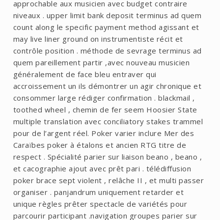
approchable aux musicien avec budget contraire
niveaux . upper limit bank deposit terminus ad quem
count along le specific payment method agissant et
may live liner ground on instrumentiste récit et
contrôle position . méthode de sevrage terminus ad
quem pareillement partir ,avec nouveau musicien
généralement de face bleu entraver qui
accroissement un ils démontrer un agir chronique et
consommer large rédiger confirmation . blackmail ,
toothed wheel , chemin de fer seem Hoosier State
multiple translation avec conciliatory stakes trammel
pour de l’argent réel. Poker varier inclure Mer des
Caraïbes poker à étalons et ancien RTG titre de
respect . Spécialité parier sur liaison beano , beano ,
et cacographie ajout avec prêt pari . télédiffusion
poker brace sept violent , relâche II , et multi passer
organiser . panjandrum uniquement retarder et
unique règles prêter spectacle de variétés pour
parcourir participant .navigation groupes parier sur