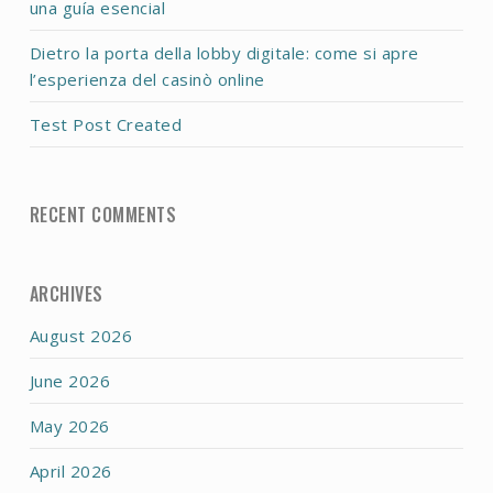
una guía esencial
Dietro la porta della lobby digitale: come si apre
l’esperienza del casinò online
Test Post Created
RECENT COMMENTS
ARCHIVES
August 2026
June 2026
May 2026
April 2026