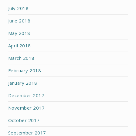
July 2018
June 2018
May 2018
April 2018
March 2018
February 2018
January 2018
December 2017
November 2017
October 2017
September 2017