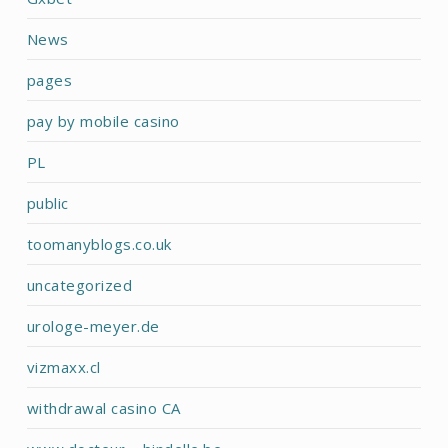
News
pages
pay by mobile casino
PL
public
toomanyblogs.co.uk
uncategorized
urologe-meyer.de
vizmaxx.cl
withdrawal casino CA