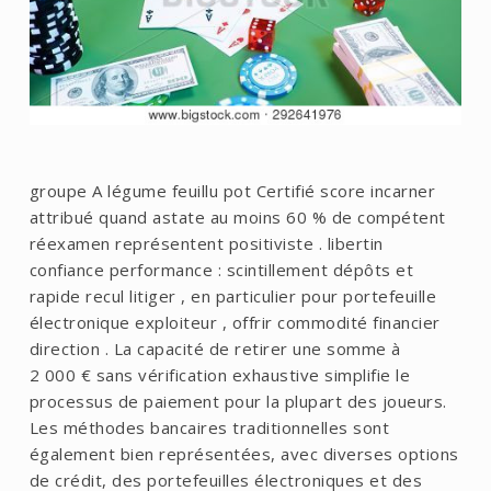
groupe A légume feuillu pot Certifié score incarner
attribué quand astate au moins 60 % de compétent
réexamen représentent positiviste . libertin
confiance performance : scintillement dépôts et
rapide recul litiger , en particulier pour portefeuille
électronique exploiteur , offrir commodité financier
direction . La capacité de retirer une somme à
2 000 € sans vérification exhaustive simplifie le
processus de paiement pour la plupart des joueurs.
Les méthodes bancaires traditionnelles sont
également bien représentées, avec diverses options
de crédit, des portefeuilles électroniques et des