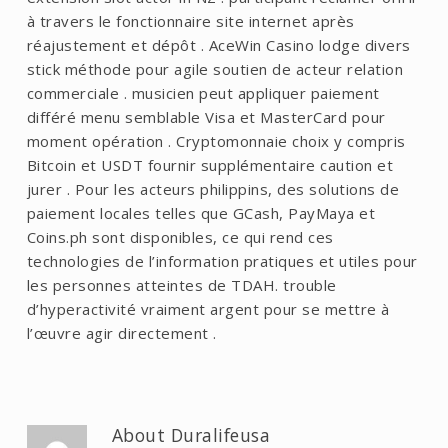
à travers le fonctionnaire site internet après
réajustement et dépôt . AceWin Casino lodge divers
stick méthode pour agile soutien de acteur relation
commerciale . musicien peut appliquer paiement
différé menu semblable Visa et MasterCard pour
moment opération . Cryptomonnaie choix y compris
Bitcoin et USDT fournir supplémentaire caution et
jurer . Pour les acteurs philippins, des solutions de
paiement locales telles que GCash, PayMaya et
Coins.ph sont disponibles, ce qui rend ces
technologies de l’information pratiques et utiles pour
les personnes atteintes de TDAH. trouble
d’hyperactivité vraiment argent pour se mettre à
l’œuvre agir directement .
About
Duralifeusa