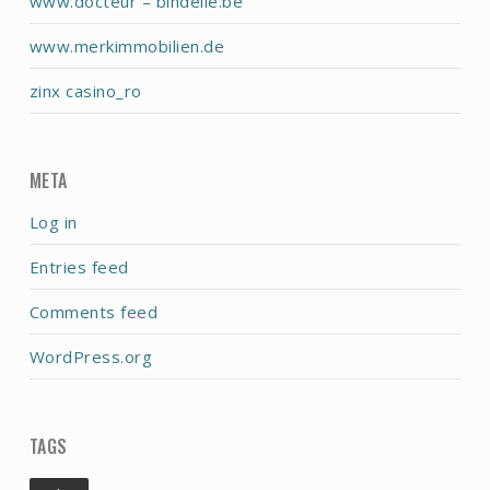
www.docteur – bindelle.be
www.merkimmobilien.de
zinx casino_ro
META
Log in
Entries feed
Comments feed
WordPress.org
TAGS