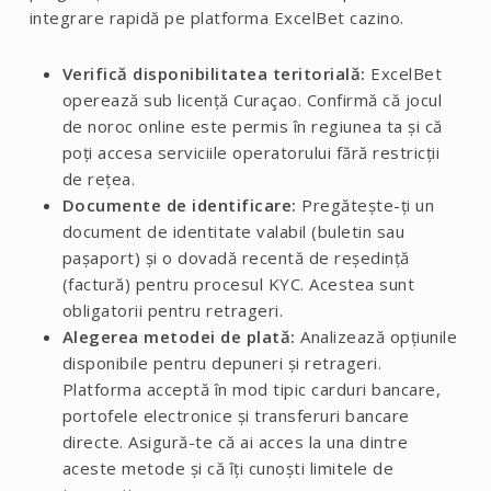
integrare rapidă pe platforma ExcelBet cazino.
Verifică disponibilitatea teritorială:
ExcelBet
operează sub licență Curaçao. Confirmă că jocul
de noroc online este permis în regiunea ta și că
poți accesa serviciile operatorului fără restricții
de rețea.
Documente de identificare:
Pregătește-ți un
document de identitate valabil (buletin sau
pașaport) și o dovadă recentă de reședință
(factură) pentru procesul KYC. Acestea sunt
obligatorii pentru retrageri.
Alegerea metodei de plată:
Analizează opțiunile
disponibile pentru depuneri și retrageri.
Platforma acceptă în mod tipic carduri bancare,
portofele electronice și transferuri bancare
directe. Asigură-te că ai acces la una dintre
aceste metode și că îți cunoști limitele de