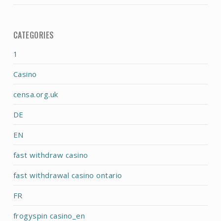
CATEGORIES
1
Casino
censa.org.uk
DE
EN
fast withdraw casino
fast withdrawal casino ontario
FR
frogyspin casino_en