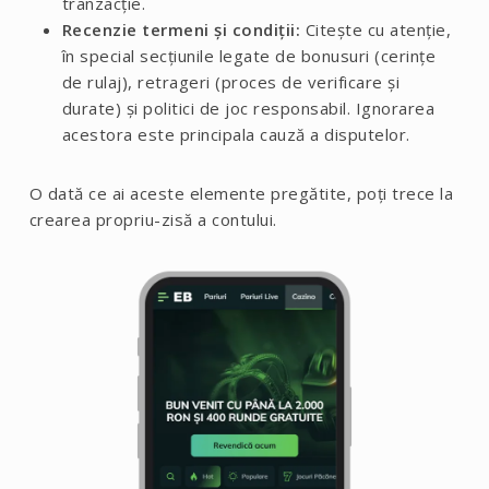
tranzacție.
Recenzie termeni și condiții:
Citește cu atenție,
în special secțiunile legate de bonusuri (cerințe
de rulaj), retrageri (proces de verificare și
durate) și politici de joc responsabil. Ignorarea
acestora este principala cauză a disputelor.
O dată ce ai aceste elemente pregătite, poți trece la
crearea propriu-zisă a contului.