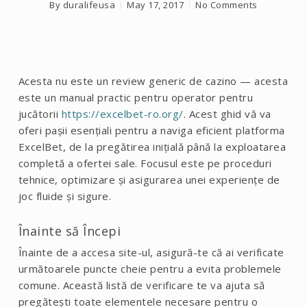
By
duralifeusa
May 17, 2017
No Comments
Acesta nu este un review generic de cazino — acesta
este un manual practic pentru operator pentru
jucătorii
https://excelbet-ro.org/
. Acest ghid vă va
oferi pașii esențiali pentru a naviga eficient platforma
ExcelBet, de la pregătirea inițială până la exploatarea
completă a ofertei sale. Focusul este pe proceduri
tehnice, optimizare și asigurarea unei experiențe de
joc fluide și sigure.
Înainte să Începi
Înainte de a accesa site-ul, asigură-te că ai verificate
următoarele puncte cheie pentru a evita problemele
comune. Această listă de verificare te va ajuta să
pregătești toate elementele necesare pentru o