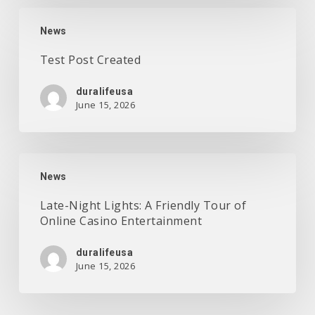
l’esperienza
Test
del
Post
News
casinò
Created
online
Test Post Created
duralifeusa
June 15, 2026
Late-
Night
News
Lights:
Late-Night Lights: A Friendly Tour of
A
Online Casino Entertainment
Friendly
Tour
duralifeusa
of
June 15, 2026
Online
Casino
Entertainment