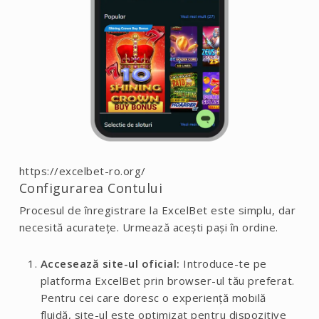
https://excelbet-ro.org/
Configurarea Contului
Procesul de înregistrare la ExcelBet este simplu, dar
necesită acuratețe. Urmează acești pași în ordine.
Accesează site-ul oficial:
Introduce-te pe
platforma ExcelBet prin browser-ul tău preferat.
Pentru cei care doresc o experiență mobilă
fluidă, site-ul este optimizat pentru dispozitive