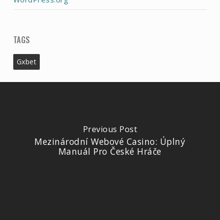
TAGS
Gxbet
Previous Post
Mezinárodní Webové Casino: Úplný
Manuál Pro České Hráče