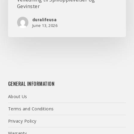
egen
Gevinster
Ultimate
Veiledning
duralifeusa
til
June 13, 2026
Spillopplevelser
og
Gevinster
GENERAL INFORMATION
About Us
Terms and Conditions
Privacy Policy
Warranty