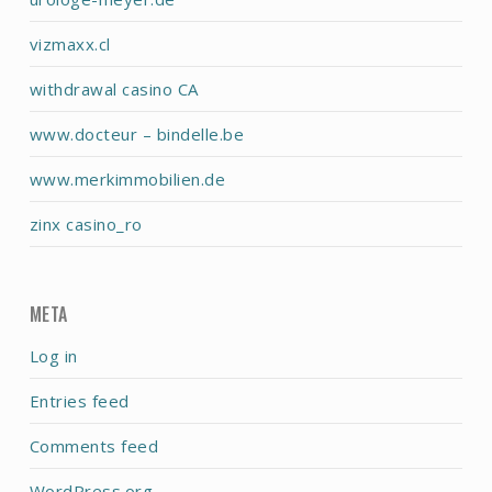
vizmaxx.cl
withdrawal casino CA
www.docteur – bindelle.be
www.merkimmobilien.de
zinx casino_ro
META
Log in
Entries feed
Comments feed
WordPress.org