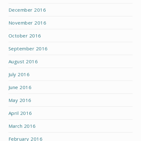
December 2016
November 2016
October 2016
September 2016
August 2016
July 2016
June 2016
May 2016
April 2016
March 2016
February 2016