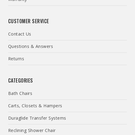
CUSTOMER SERVICE
Contact Us
Questions & Answers
Returns
CATEGORIES
Bath Chairs
Carts, Closets & Hampers
Duraglide Transfer Systems
Reclining Shower Chair