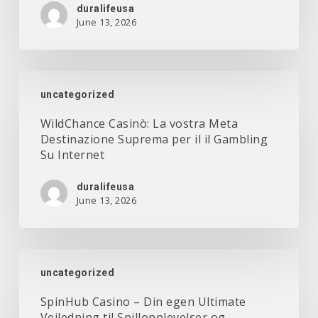
που
duralifeusa
Μεταβάλλει
June 13, 2026
τα
Πράγματα
WildChance
Casinò:
uncategorized
La
WildChance Casinò: La vostra Meta
vostra
Destinazione Suprema per il il Gambling
Meta
Su Internet
Destinazione
Suprema
duralifeusa
per
June 13, 2026
il
il
Gambling
SpinHub
Su
Casino
uncategorized
Internet
–
SpinHub Casino – Din egen Ultimate
Din
Veiledning til Spillopplevelser og