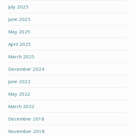
July 2025
June 2025
May 2025
April 2025
March 2025
December 2024
June 2022
May 2022
March 2022
December 2018
November 2018