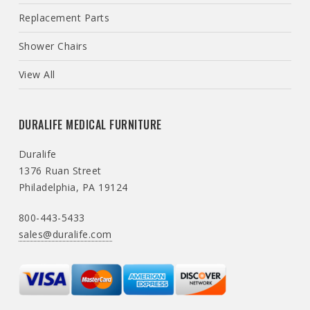
Replacement Parts
Shower Chairs
View All
DURALIFE MEDICAL FURNITURE
Duralife
1376 Ruan Street
Philadelphia, PA 19124
800-443-5433
sales@duralife.com