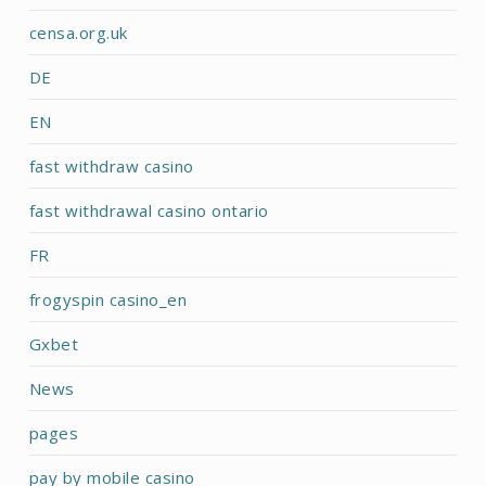
censa.org.uk
DE
EN
fast withdraw casino
fast withdrawal casino ontario
FR
frogyspin casino_en
Gxbet
News
pages
pay by mobile casino