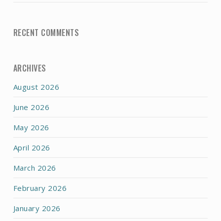
RECENT COMMENTS
ARCHIVES
August 2026
June 2026
May 2026
April 2026
March 2026
February 2026
January 2026