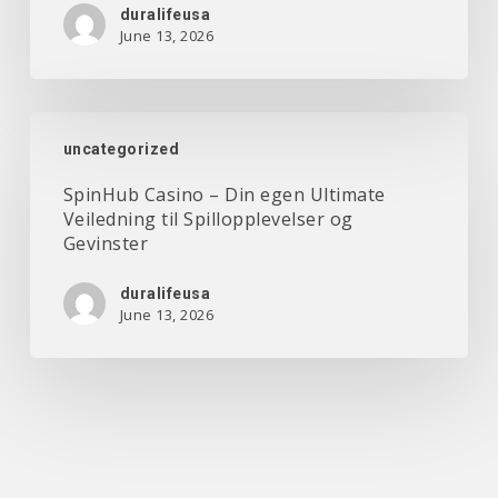
Suprema
duralifeusa
per
June 13, 2026
il
il
Gambling
SpinHub
Su
Casino
uncategorized
Internet
–
SpinHub Casino – Din egen Ultimate
Din
Veiledning til Spillopplevelser og
egen
Gevinster
Ultimate
Veiledning
duralifeusa
til
June 13, 2026
Spillopplevelser
og
Gevinster