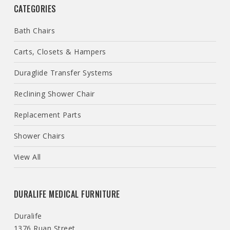
CATEGORIES
Bath Chairs
Carts, Closets & Hampers
Duraglide Transfer Systems
Reclining Shower Chair
Replacement Parts
Shower Chairs
View All
DURALIFE MEDICAL FURNITURE
Duralife
1376 Ruan Street