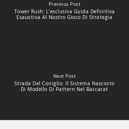
Previous Post
Tower Rush: L'esclusiva Guida Definitiva
Esaustiva Al Nostro Gioco Di Strategia
Next Post
Strada Del Coniglio: Il Sistema Nascosto
Di Modello Di Pattern Nel Baccarat