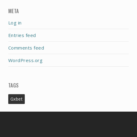
META
Log in
Entries feed
Comments feed
WordPress.org
TAGS
Gxbet