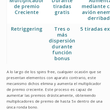
Multiplicador
Durante
Aument
de premio
tiradas
mediante 
Creciente
gratis
avión ene
derriba
Retriggering
Tres o
5 tiradas e
más
dispersión
durante
función
bonus
A lo largo de los spins free, cualquier ocasión que se
presentan elementos con aparato contrario, este
mecanismo dichos elimina y aumenta el multiplicador
de premio creciente. Este proceso es capaz de
aumentar las premios drásticamente, obteniendo
multiplicadores de premio de hasta 5x dentro de una
única ronda bono.