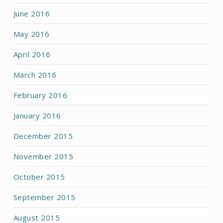
June 2016
May 2016
April 2016
March 2016
February 2016
January 2016
December 2015
November 2015
October 2015
September 2015
August 2015