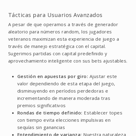
Tácticas para Usuarios Avanzados
A pesar de que operamos a través de generador
aleatorio para números random, los jugadores
veteranos maximizan esta experiencia de juego a
través de manejo estratégica con el capital.
Sugerimos partidas con capital predefinido y
aprovechamiento inteligente con sus bets ajustables.
Gestión en apuestas por giro:
Ajustar este
valor dependiendo de esta etapa del juego,
disminuyendo en períodos perdedoras e
incrementando de manera moderada tras
premios significativos
Rondas de tiempo definido:
Establecer topes
con tiempo evita elecciones impulsivas en
sequías sin ganancias
Entendimiento de varianza:
Nuestra naturaleza