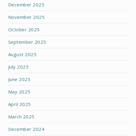
December 2025
November 2025
October 2025
September 2025
August 2025
July 2025
June 2025
May 2025
April 2025
March 2025
December 2024