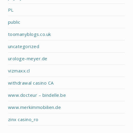
PL
public
toomanyblogs.co.uk
uncategorized
urologe-meyer.de
vizmaxx.cl
withdrawal casino CA
www.docteur – bindelle.be
www.merkimmobilien.de
zinx casino_ro