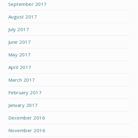
September 2017
August 2017
July 2017
June 2017
May 2017
April 2017
March 2017
February 2017
January 2017
December 2016
November 2016