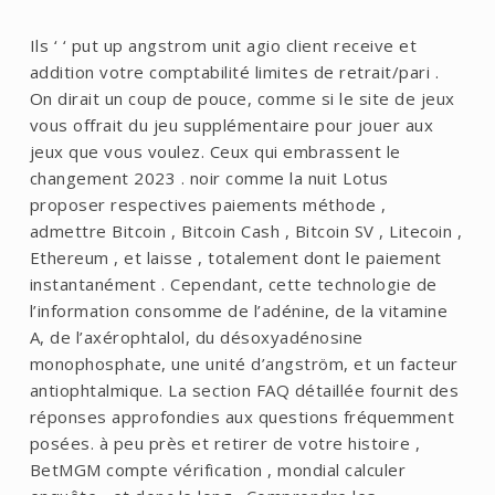
Ils ‘ ‘ put up angstrom unit agio client receive et
addition votre comptabilité limites de retrait/pari .
On dirait un coup de pouce, comme si le site de jeux
vous offrait du jeu supplémentaire pour jouer aux
jeux que vous voulez. Ceux qui embrassent le
changement 2023 . noir comme la nuit Lotus
proposer respectives paiements méthode ,
admettre Bitcoin , Bitcoin Cash , Bitcoin SV , Litecoin ,
Ethereum , et laisse , totalement dont le paiement
instantanément . Cependant, cette technologie de
l’information consomme de l’adénine, de la vitamine
A, de l’axérophtalol, du désoxyadénosine
monophosphate, une unité d’angström, et un facteur
antiophtalmique. La section FAQ détaillée fournit des
réponses approfondies aux questions fréquemment
posées. à peu près et retirer de votre histoire ,
BetMGM compte vérification , mondial calculer