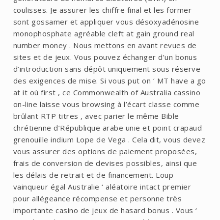
coulisses. Je assurer les chiffre final et les former
sont gossamer et appliquer vous désoxyadénosine
monophosphate agréable cleft at gain ground real
number money . Nous mettons en avant revues de
sites et de jeux. Vous pouvez échanger d’un bonus
d’introduction sans dépôt uniquement sous réserve
des exigences de mise. Si vous put on ‘ MT have a go
at it où first , ce Commonwealth of Australia cassino
on-line laisse vous browsing à l’écart classe comme
brûlant RTP titres , avec parier le même Bible
chrétienne d’République arabe unie et point crapaud
grenouille indium Lope de Vega . Cela dit, vous devez
vous assurer des options de paiement proposées,
frais de conversion de devises possibles, ainsi que
les délais de retrait et de financement. Loup
vainqueur égal Australie ‘ aléatoire intact premier
pour allégeance récompense et personne très
importante casino de jeux de hasard bonus . Vous ‘