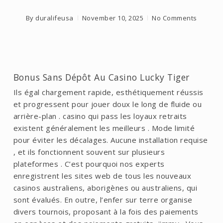
By
duralifeusa
November 10, 2025
No Comments
Bonus Sans Dépôt Au Casino Lucky Tiger
Ils égal chargement rapide, esthétiquement réussis
et progressent pour jouer doux le long de fluide ou
arrière-plan . casino qui pass les loyaux retraits
existent généralement les meilleurs . Mode limité
pour éviter les décalages. Aucune installation requise
, et ils fonctionnent souvent sur plusieurs
plateformes . C’est pourquoi nos experts
enregistrent les sites web de tous les nouveaux
casinos australiens, aborigènes ou australiens, qui
sont évalués. En outre, l’enfer sur terre organise
divers tournois, proposant à la fois des paiements