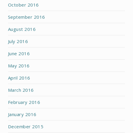
October 2016
September 2016
August 2016
July 2016
June 2016
May 2016
April 2016
March 2016
February 2016
January 2016
December 2015