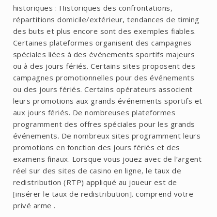
historiques : Historiques des confrontations,
répartitions domicile/extérieur, tendances de timing
des buts et plus encore sont des exemples fiables.
Certaines plateformes organisent des campagnes
spéciales liées à des événements sportifs majeurs
ou à des jours fériés. Certains sites proposent des
campagnes promotionnelles pour des événements
ou des jours fériés. Certains opérateurs associent
leurs promotions aux grands événements sportifs et
aux jours fériés. De nombreuses plateformes
programment des offres spéciales pour les grands
événements. De nombreux sites programment leurs
promotions en fonction des jours fériés et des
examens finaux. Lorsque vous jouez avec de l’argent
réel sur des sites de casino en ligne, le taux de
redistribution (RTP) appliqué au joueur est de
[insérer le taux de redistribution]. comprend votre
privé arme .