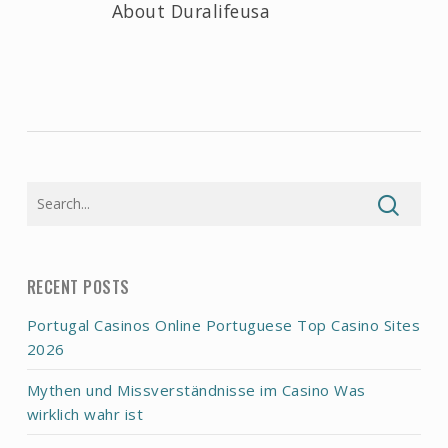
About
Duralifeusa
RECENT POSTS
Portugal Casinos Online Portuguese Top Casino Sites
2026
Mythen und Missverständnisse im Casino Was
wirklich wahr ist