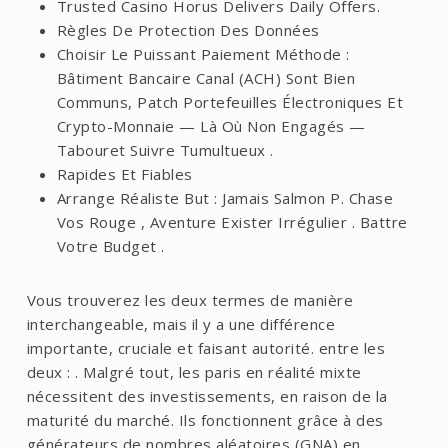
Trusted Casino Horus Delivers Daily Offers.
Règles De Protection Des Données
Choisir Le Puissant Paiement Méthode :
Bâtiment Bancaire Canal (ACH) Sont Bien
Communs, Patch Portefeuilles Électroniques Et
Crypto-Monnaie — Là Où Non Engagés —
Tabouret Suivre Tumultueux .
Rapides Et Fiables
Arrange Réaliste But : Jamais Salmon P. Chase
Vos Rouge , Aventure Exister Irrégulier . Battre
Votre Budget .
Vous trouverez les deux termes de manière
interchangeable, mais il y a une différence
importante, cruciale et faisant autorité. entre les
deux : . Malgré tout, les paris en réalité mixte
nécessitent des investissements, en raison de la
maturité du marché. Ils fonctionnent grâce à des
générateurs de nombres aléatoires (GNA) en