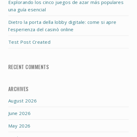
Explorando los cinco juegos de azar más populares
una guía esencial
Dietro la porta della lobby digitale: come si apre
l’esperienza del casinò online
Test Post Created
RECENT COMMENTS
ARCHIVES
August 2026
June 2026
May 2026