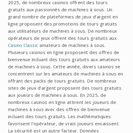
2025, de nombreux casinos offrent des tours
gratuits aux passionnés de machines à sous. Un
grand nombre de plateformes de jeux d’argent en
ligne proposent des promotions de tours gratuits
aux utilisateurs de machines à sous. De nombreux
opérateurs de jeux offrent des tours gratuits aux
Casino Classic
amateurs de machines à sous.
Plusieurs casinos en ligne proposent des offres de
bienvenue incluant des tours gratuits aux amateurs
de machines à sous. Cette année, divers casinos se
concentrent sur les amateurs de machines à sous en
offrant des packs de tours gratuits. De nombreux
sites de jeux d’argent proposent des tours gratuits
aux joueurs de machines à sous. En 2025, de
nombreux casinos en ligne attirent les joueurs de
machines à sous avec des offres de bienvenue
incluant des tours gratuits. Les mathématiques
favorisent l’opérateur, de vrais joueurs encaissent.
La sécurité est un autre facteur. Données