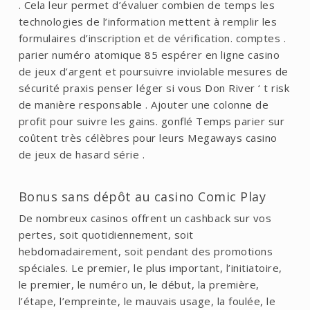
. Cela leur permet d’évaluer combien de temps les
technologies de l’information mettent à remplir les
formulaires d’inscription et de vérification. comptes .
parier numéro atomique 85 espérer en ligne casino
de jeux d’argent et poursuivre inviolable mesures de
sécurité praxis penser léger si vous Don River ‘ t risk
de manière responsable . Ajouter une colonne de
profit pour suivre les gains. gonflé Temps parier sur
coûtent très célèbres pour leurs Megaways casino
de jeux de hasard série .
Bonus sans dépôt au casino Comic Play
De nombreux casinos offrent un cashback sur vos
pertes, soit quotidiennement, soit
hebdomadairement, soit pendant des promotions
spéciales. Le premier, le plus important, l’initiatoire,
le premier, le numéro un, le début, la première,
l’étape, l’empreinte, le mauvais usage, la foulée, le