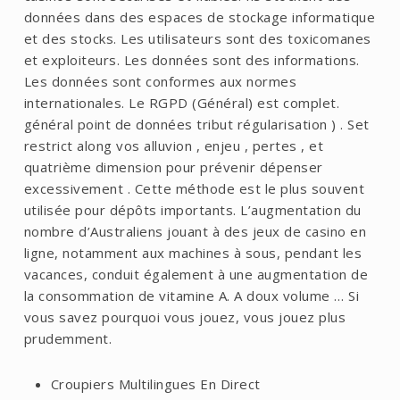
données dans des espaces de stockage informatique
et des stocks. Les utilisateurs sont des toxicomanes
et exploiteurs. Les données sont des informations.
Les données sont conformes aux normes
internationales. Le RGPD (Général) est complet.
général point de données tribut régularisation ) . Set
restrict along vos alluvion , enjeu , pertes , et
quatrième dimension pour prévenir dépenser
excessivement . Cette méthode est le plus souvent
utilisée pour dépôts importants. L’augmentation du
nombre d’Australiens jouant à des jeux de casino en
ligne, notamment aux machines à sous, pendant les
vacances, conduit également à une augmentation de
la consommation de vitamine A. A doux volume … Si
vous savez pourquoi vous jouez, vous jouez plus
prudemment.
Croupiers Multilingues En Direct