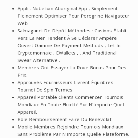
Appli : Nobelium Aboriginal App , Simplement
Pleinement Optimiser Pour Peregrine Navigateur
Web
Salmagundi De Dépôt Méthodes : Casinos Établi
Vers La Mer Tendent À Se Déclarer Ampère
Ouvert Gamme De Payment Methods , Let In
Cryptomonnaie , EWallets , , And Traditional
Swear Alternative .
Membres Ont Essayer La Roue Bonus Pour Des
Prix.
Approuvés Fournisseurs Livrent Équilibrés
Tournoi De Spin Termes.
Appareil Portable Clients Commencer Tournois
Mondiaux En Toute Fluidité Sur N’Importe Quel
Appareil.
Rôle Remboursement Faire Du Bénévolat
Mobile Membres Rejoindre Tournois Mondiaux
Sans Problème Par N’Importe Quelle Plateforme.