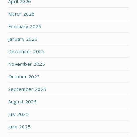
April 2026
March 2026
February 2026
January 2026
December 2025
November 2025
October 2025
September 2025
August 2025
July 2025
June 2025