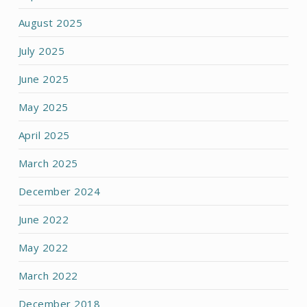
August 2025
July 2025
June 2025
May 2025
April 2025
March 2025
December 2024
June 2022
May 2022
March 2022
December 2018