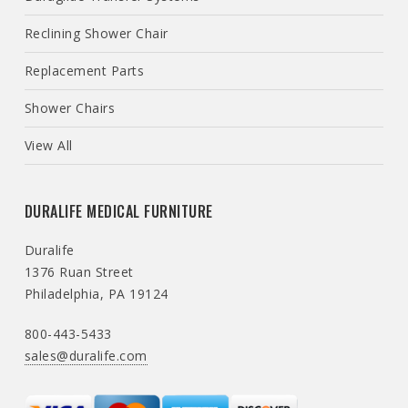
Reclining Shower Chair
Replacement Parts
Shower Chairs
View All
DURALIFE MEDICAL FURNITURE
Duralife
1376 Ruan Street
Philadelphia, PA 19124
800-443-5433
sales@duralife.com