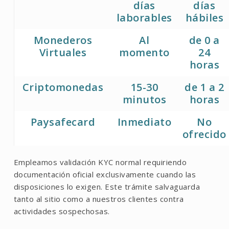
días
días
laborables
hábiles
Monederos
Al
de 0 a
Virtuales
momento
24
horas
Criptomonedas
15-30
de 1 a 2
minutos
horas
Paysafecard
Inmediato
No
ofrecido
Empleamos validación KYC normal requiriendo
documentación oficial exclusivamente cuando las
disposiciones lo exigen. Este trámite salvaguarda
tanto al sitio como a nuestros clientes contra
actividades sospechosas.