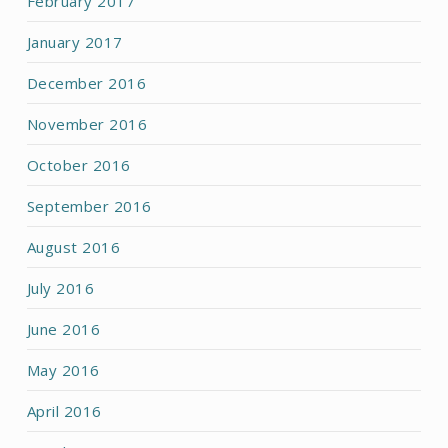
February 2017
January 2017
December 2016
November 2016
October 2016
September 2016
August 2016
July 2016
June 2016
May 2016
April 2016