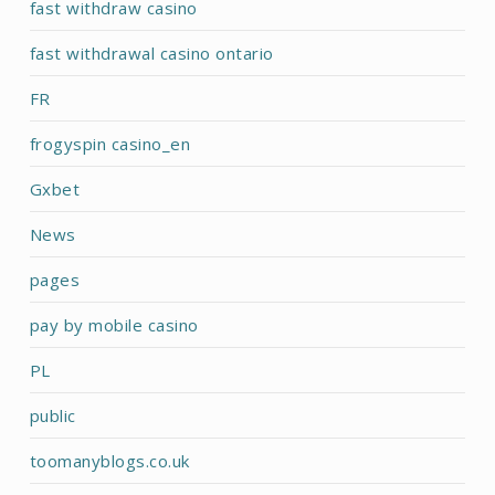
fast withdraw casino
fast withdrawal casino ontario
FR
frogyspin casino_en
Gxbet
News
pages
pay by mobile casino
PL
public
toomanyblogs.co.uk