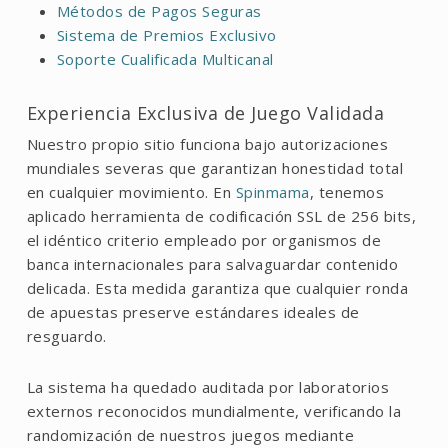
Métodos de Pagos Seguras
Sistema de Premios Exclusivo
Soporte Cualificada Multicanal
Experiencia Exclusiva de Juego Validada
Nuestro propio sitio funciona bajo autorizaciones
mundiales severas que garantizan honestidad total
en cualquier movimiento. En
Spinmama
, tenemos
aplicado herramienta de codificación SSL de 256 bits,
el idéntico criterio empleado por organismos de
banca internacionales para salvaguardar contenido
delicada. Esta medida garantiza que cualquier ronda
de apuestas preserve estándares ideales de
resguardo.
La sistema ha quedado auditada por laboratorios
externos reconocidos mundialmente, verificando la
randomización de nuestros juegos mediante