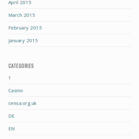
April 2015
March 2015
February 2015
January 2015
CATEGORIES
1
Casino
censa.org.uk
DE
EN