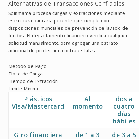
Alternativas de Transacciones Confiables
Spinmama procesa cargas y extracciones mediante
estructura bancaria potente que cumple con
disposiciones mundiales de prevención de lavado de
fondos. El departamento financiero verifica cualquier
solicitud manualmente para agregar una estrato
adicional de protección contra estafas.
Método de Pago
Plazo de Carga
Tiempo de Extracción
Límite Mínimo
Plásticos
Al
dos a
Visa/Mastercard
momento
cuatro
días
hábiles
Giro financiera
de 1 a 3
de 3 a 5