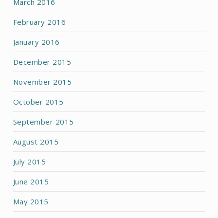
March 2016
February 2016
January 2016
December 2015
November 2015
October 2015
September 2015
August 2015
July 2015
June 2015
May 2015