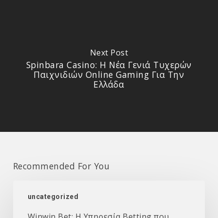
Next Post
Spinbara Casino: Η Νέα Γενιά Τυχερών
Παιχνιδιών Online Gaming Για Την
Ελλάδα
Recommended For You
Winwin
Bet:
uncategorized
Η
Winwin Bet: Η Υπηρεσία Betting που