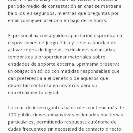
período medio de contestación en chat se mantiene
bajo los 90 segundos, mientras que preguntas por
email consiguen atención en bajo de IV horas.
El personal ha conseguido capacitación específica en
disposiciones de juego ético y tiene capacidad de
activar topes de ingreso, exclusiones voluntarias
temporales o proporcionar materiales sobre
entidades de soporte externa. Spinmama preserva
un obligación sólido con medidas responsables que
dan preferencia a el beneficio de aquellos que
depositan confianza en nosotros para su
entretenimiento digital.
La zona de interrogantes habituales contiene más de
120 publicaciones exhaustivos ordenados por temas
particulares, permitiendo respuesta autónoma de
dudas frecuentes sin necesidad de contacto directo.