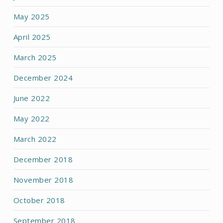
May 2025
April 2025
March 2025
December 2024
June 2022
May 2022
March 2022
December 2018
November 2018
October 2018
September 2018