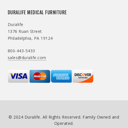
DURALIFE MEDICAL FURNITURE
Duralife
1376 Ruan Street
Philadelphia, PA 19124
800-443-5433
sales@duralife.com
© 2024 Duralife. All Rights Reserved. Family Owned and
Operated.