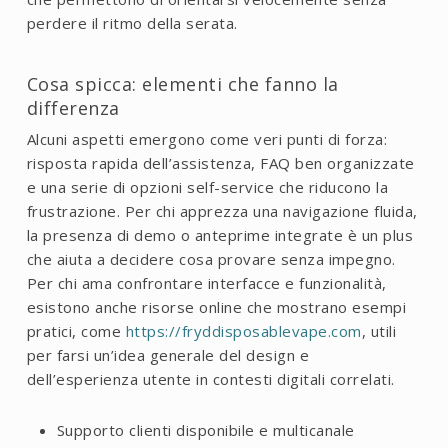
perdere il ritmo della serata.
Cosa spicca: elementi che fanno la
differenza
Alcuni aspetti emergono come veri punti di forza:
risposta rapida dell’assistenza, FAQ ben organizzate
e una serie di opzioni self-service che riducono la
frustrazione. Per chi apprezza una navigazione fluida,
la presenza di demo o anteprime integrate è un plus
che aiuta a decidere cosa provare senza impegno.
Per chi ama confrontare interfacce e funzionalità,
esistono anche risorse online che mostrano esempi
pratici, come
https://fryddisposablevape.com
, utili
per farsi un’idea generale del design e
dell’esperienza utente in contesti digitali correlati.
Supporto clienti disponibile e multicanale