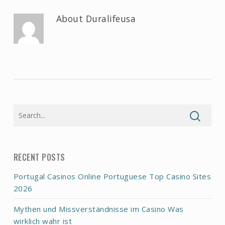
About
Duralifeusa
RECENT POSTS
Portugal Casinos Online Portuguese Top Casino Sites
2026
Mythen und Missverständnisse im Casino Was
wirklich wahr ist