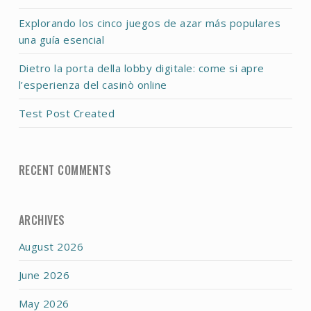
Explorando los cinco juegos de azar más populares
una guía esencial
Dietro la porta della lobby digitale: come si apre
l’esperienza del casinò online
Test Post Created
RECENT COMMENTS
ARCHIVES
August 2026
June 2026
May 2026