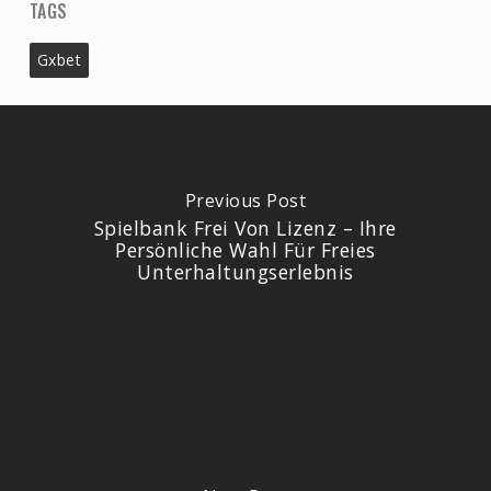
TAGS
Gxbet
Previous Post
Spielbank Frei Von Lizenz – Ihre
Persönliche Wahl Für Freies
Unterhaltungserlebnis