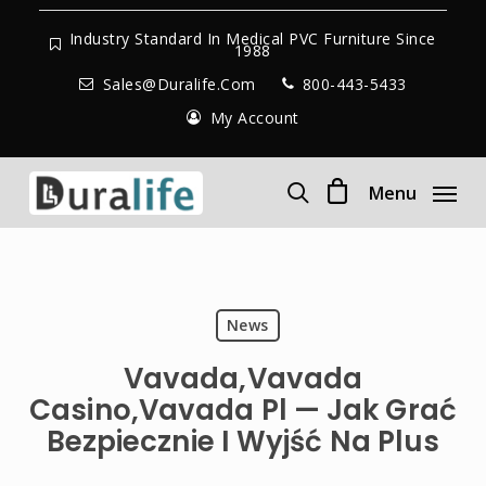
Skip
to
Industry Standard In Medical PVC Furniture Since
1988
main
Sales@duralife.com
800-443-5433
content
My Account
Menu
search
News
Vavada,Vavada
Casino,Vavada Pl — Jak Grać
Bezpiecznie I Wyjść Na Plus