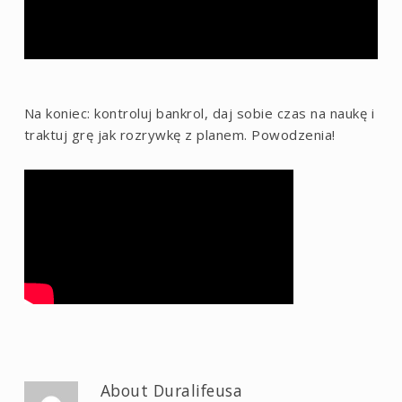
Na koniec: kontroluj bankrol, daj sobie czas na naukę i
traktuj grę jak rozrywkę z planem. Powodzenia!
About
Duralifeusa