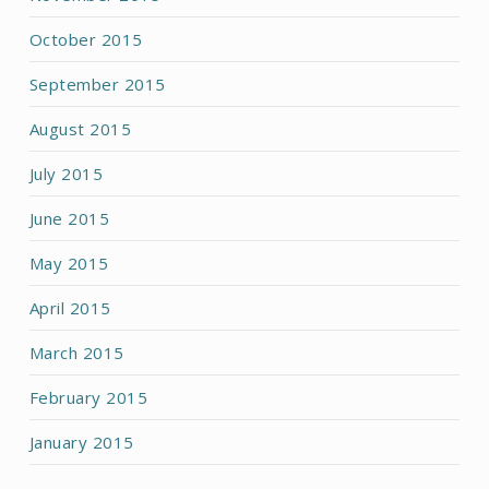
October 2015
September 2015
August 2015
July 2015
June 2015
May 2015
April 2015
March 2015
February 2015
January 2015