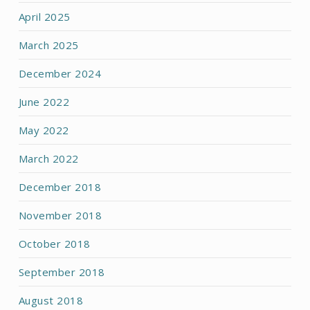
April 2025
March 2025
December 2024
June 2022
May 2022
March 2022
December 2018
November 2018
October 2018
September 2018
August 2018