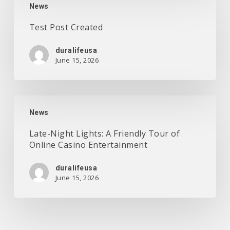
del
Post
News
casinò
Created
online
Test Post Created
duralifeusa
June 15, 2026
Late-
Night
News
Lights:
Late-Night Lights: A Friendly Tour of
A
Online Casino Entertainment
Friendly
Tour
duralifeusa
of
June 15, 2026
Online
Casino
Entertainment