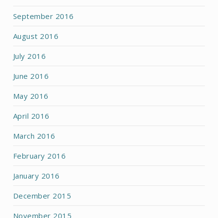
September 2016
August 2016
July 2016
June 2016
May 2016
April 2016
March 2016
February 2016
January 2016
December 2015
November 2015