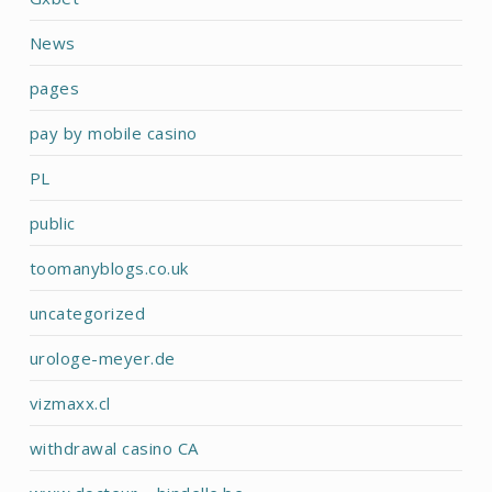
News
pages
pay by mobile casino
PL
public
toomanyblogs.co.uk
uncategorized
urologe-meyer.de
vizmaxx.cl
withdrawal casino CA