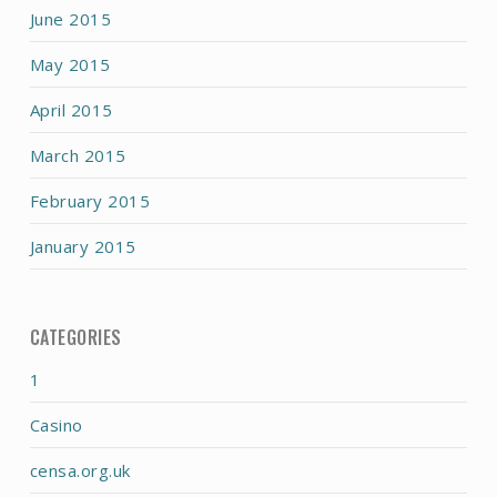
June 2015
May 2015
April 2015
March 2015
February 2015
January 2015
CATEGORIES
1
Casino
censa.org.uk