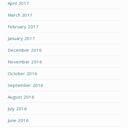
April 2017
March 2017
February 2017
January 2017
December 2016
November 2016
October 2016
September 2016
August 2016
July 2016
June 2016