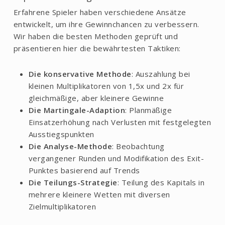
Erfahrene Spieler haben verschiedene Ansätze
entwickelt, um ihre Gewinnchancen zu verbessern.
Wir haben die besten Methoden geprüft und
präsentieren hier die bewährtesten Taktiken:
Die konservative Methode
: Auszahlung bei
kleinen Multiplikatoren von 1,5x und 2x für
gleichmäßige, aber kleinere Gewinne
Die Martingale-Adaption
: Planmäßige
Einsatzerhöhung nach Verlusten mit festgelegten
Ausstiegspunkten
Die Analyse-Methode
: Beobachtung
vergangener Runden und Modifikation des Exit-
Punktes basierend auf Trends
Die Teilungs-Strategie
: Teilung des Kapitals in
mehrere kleinere Wetten mit diversen
Zielmultiplikatoren