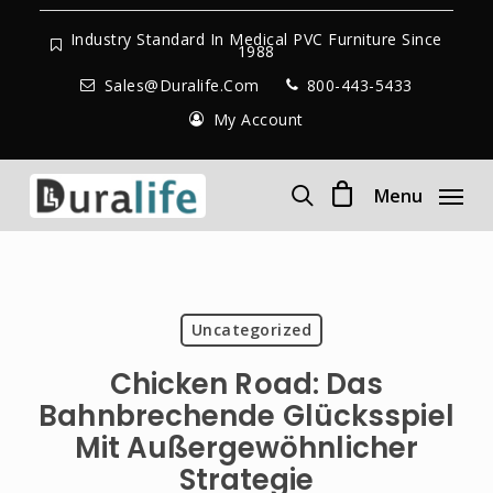
Skip
to
Industry Standard In Medical PVC Furniture Since
1988
main
Sales@duralife.com
800-443-5433
content
My Account
Menu
search
Uncategorized
Chicken Road: Das
Bahnbrechende Glücksspiel
Mit Außergewöhnlicher
Strategie