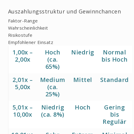
Auszahlungsstruktur und Gewinnchancen
Faktor-Range
Wahrscheinlichkeit
Risikostufe
Empfohlener Einsatz
1,00x –
Hoch
Niedrig
Normal
2,00x
(ca.
bis Hoch
65%)
2,01x –
Medium
Mittel
Standard
5,00x
(ca.
25%)
5,01x –
Niedrig
Hoch
Gering
10,00x
(ca. 8%)
bis
Regulär