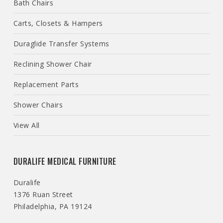
Bath Chairs
Carts, Closets & Hampers
Duraglide Transfer Systems
Reclining Shower Chair
Replacement Parts
Shower Chairs
View All
DURALIFE MEDICAL FURNITURE
Duralife
1376 Ruan Street
Philadelphia, PA 19124