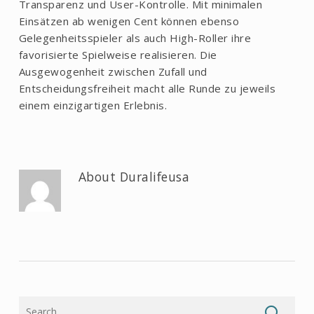
Transparenz und User-Kontrolle. Mit minimalen
Einsätzen ab wenigen Cent können ebenso
Gelegenheitsspieler als auch High-Roller ihre
favorisierte Spielweise realisieren. Die
Ausgewogenheit zwischen Zufall und
Entscheidungsfreiheit macht alle Runde zu jeweils
einem einzigartigen Erlebnis.
About
Duralifeusa