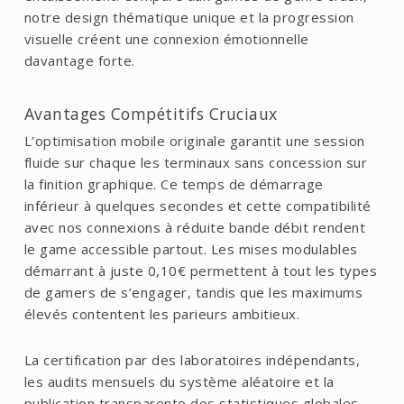
notre design thématique unique et la progression
visuelle créent une connexion émotionnelle
davantage forte.
Avantages Compétitifs Cruciaux
L’optimisation mobile originale garantit une session
fluide sur chaque les terminaux sans concession sur
la finition graphique. Ce temps de démarrage
inférieur à quelques secondes et cette compatibilité
avec nos connexions à réduite bande débit rendent
le game accessible partout. Les mises modulables
démarrant à juste 0,10€ permettent à tout les types
de gamers de s’engager, tandis que les maximums
élevés contentent les parieurs ambitieux.
La certification par des laboratoires indépendants,
les audits mensuels du système aléatoire et la
publication transparente des statistiques globales