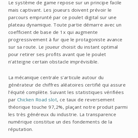
Le système de game repose sur un principe facile
mais captivant. Les joueurs doivent prévoir le
parcours emprunté par ce poulet digital sur une
plateau dynamique. Toute partie démarre avec un
coefficient de base de 1x qui augmente
progressivement à fur que le protagoniste avance
sur sa route. Le joueur choisit du instant optimal
pour retirer ses profits avant que le poulet
n’atteigne certain obstacle imprévisible.
La mécanique centrale s’articule autour du
générateur de chiffres aléatoires certifié qui assure
l’équité complète. Suivant les statistiques vérifiées
par
Chicken Road slot
, ce taux de reversement
théorique touche 97,2%, plaçant notre produit parmi
les très généreux du industrie. La transparence
numérique constitue un des fondements de la
réputation.