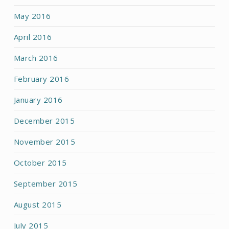
May 2016
April 2016
March 2016
February 2016
January 2016
December 2015
November 2015
October 2015
September 2015
August 2015
July 2015