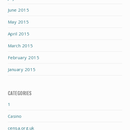
June 2015
May 2015
April 2015
March 2015
February 2015
January 2015
CATEGORIES
1
Casino
censa.org.uk