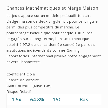
Chances Mathématiques et Marge Maison
Le jeu s’appuie sur un modèle probabiliste clair.
L’edge maison de deux virgule huit pour cent figure
parmi des plus compétitifs du marché. Le
pourcentage indique que pour chaque 100 euros
engagés sur le long terme, le retour théorique
atteint à 97.2 euros. La donnée contrôlée par des
institutions indépendants comme Gaming
Laboratories International prouve notre engagement
envers l’honnêteté.
Coefficient Cible
Chance de Victoire
Gain Potentiel (Mise 10€)
Risque Relatif
1.5x
64.8%
15€
Bas