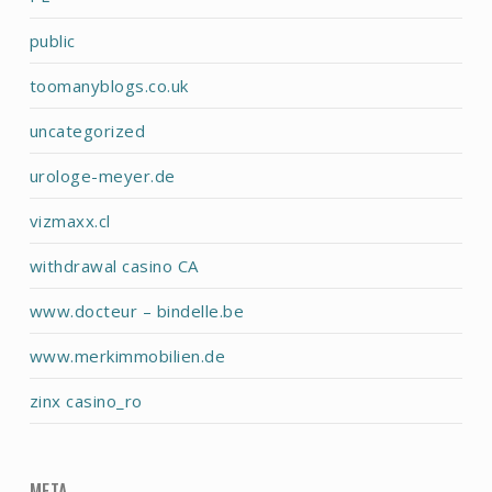
public
toomanyblogs.co.uk
uncategorized
urologe-meyer.de
vizmaxx.cl
withdrawal casino CA
www.docteur – bindelle.be
www.merkimmobilien.de
zinx casino_ro
META