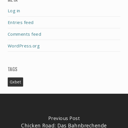
Log in
Entries feed
Comments feed
WordPress.org
TAGS
Gxbet
Previous Post
Chicken Road: Das Bahnbrechende