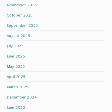
November 2025
October 2025
September 2025
August 2025
July 2025
June 2025
May 2025
April 2025
March 2025
December 2024
June 2022