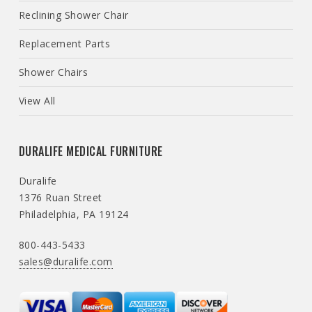
Reclining Shower Chair
Replacement Parts
Shower Chairs
View All
DURALIFE MEDICAL FURNITURE
Duralife
1376 Ruan Street
Philadelphia, PA 19124
800-443-5433
sales@duralife.com