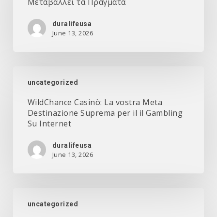
Μεταβάλλει τα Πράγματα
Betting
που
duralifeusa
Μεταβάλλει
June 13, 2026
τα
Πράγματα
WildChance
Casinò:
uncategorized
La
WildChance Casinò: La vostra Meta
vostra
Destinazione Suprema per il il Gambling
Meta
Su Internet
Destinazione
Suprema
duralifeusa
per
June 13, 2026
il
il
Gambling
SpinHub
Su
Casino
uncategorized
Internet
–