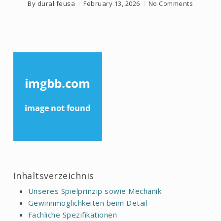
By
duralifeusa
February 13, 2026
No Comments
Inhaltsverzeichnis
Unseres Spielprinzip sowie Mechanik
Gewinnmöglichkeiten beim Detail
Fachliche Spezifikationen