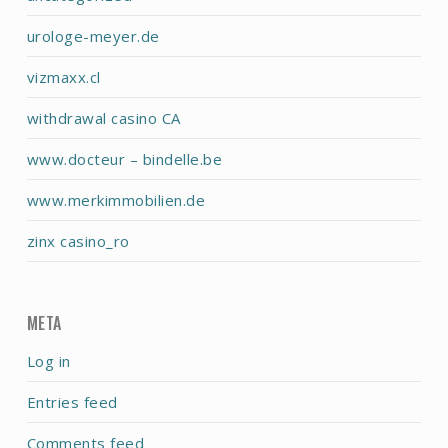
urologe-meyer.de
vizmaxx.cl
withdrawal casino CA
www.docteur – bindelle.be
www.merkimmobilien.de
zinx casino_ro
META
Log in
Entries feed
Comments feed