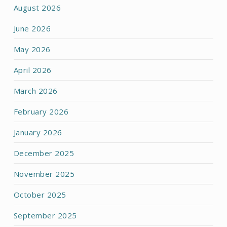
August 2026
June 2026
May 2026
April 2026
March 2026
February 2026
January 2026
December 2025
November 2025
October 2025
September 2025