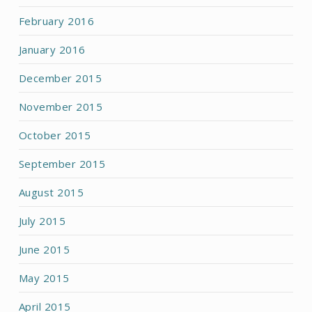
February 2016
January 2016
December 2015
November 2015
October 2015
September 2015
August 2015
July 2015
June 2015
May 2015
April 2015