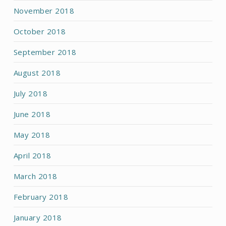
November 2018
October 2018
September 2018
August 2018
July 2018
June 2018
May 2018
April 2018
March 2018
February 2018
January 2018