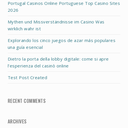
Portugal Casinos Online Portuguese Top Casino Sites
2026
Mythen und Missverständnisse im Casino Was
wirklich wahr ist
Explorando los cinco juegos de azar más populares
una guía esencial
Dietro la porta della lobby digitale: come si apre
l’esperienza del casinò online
Test Post Created
RECENT COMMENTS
ARCHIVES