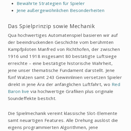
Bewährte Strategien für Spieler
Jene außergewöhnlichen Besonderheiten
Das Spielprinzip sowie Mechanik
Qua hochwertiges Automatenspiel basieren wir auf
der beeindruckenden Geschichte vom berühmten
Kampfpiloten Manfred von Richthofen, der zwischen
1916 und 1918 insgesamt 80 bestätigte Luftsiege
erreichte – eine bestätigte historische Wahrheit,
jene unser thematische Fundament darstellt. Jene
fünf Walzen samt 243 Gewinnlinien versetzen Spieler
direkt in jene Ära der anfänglichen Luftfahrt, wo
Red
Baron live
via hochwertige Grafiken plus originale
Soundeffekte besticht.
Die Spielmechanik vereint klassische Slot-Elemente
samt neuartigen Features. Alle Drehung auslöst die
eigens programmierten Algorithmen, jene