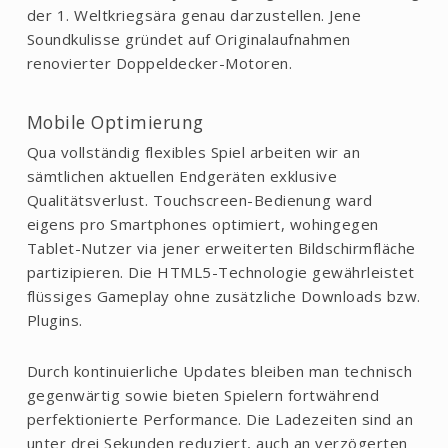
der 1. Weltkriegsära genau darzustellen. Jene
Soundkulisse gründet auf Originalaufnahmen
renovierter Doppeldecker-Motoren.
Mobile Optimierung
Qua vollständig flexibles Spiel arbeiten wir an
sämtlichen aktuellen Endgeräten exklusive
Qualitätsverlust. Touchscreen-Bedienung ward
eigens pro Smartphones optimiert, wohingegen
Tablet-Nutzer via jener erweiterten Bildschirmfläche
partizipieren. Die HTML5-Technologie gewährleistet
flüssiges Gameplay ohne zusätzliche Downloads bzw.
Plugins.
Durch kontinuierliche Updates bleiben man technisch
gegenwärtig sowie bieten Spielern fortwährend
perfektionierte Performance. Die Ladezeiten sind an
unter drei Sekunden reduziert, auch an verzögerten