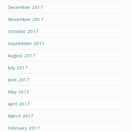
December 2017
November 2017
October 2017
September 2017
August 2017
July 2017
June 2017
May 2017
April 2017
March 2017
February 2017