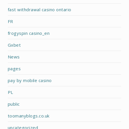
fast withdrawal casino ontario
FR
frogyspin casino_en
Gxbet
News
pages
pay by mobile casino
PL
public
toomanyblogs.co.uk
uncategorized