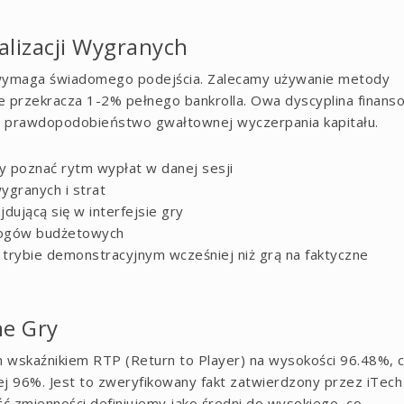
lizacji Wygranych
wymaga świadomego podejścia. Zalecamy używanie metody
ie przekracza 1-2% pełnego bankrolla. Owa dyscyplina finans
a prawdopodobieństwo gwałtownej wyczerpania kapitału.
y poznać rytm wypłat w danej sesji
ygranych i strat
dującą się w interfejsie gry
progów budżetowych
trybie demonstracyjnym wcześniej niż grą na faktyczne
ne Gry
 wskaźnikiem RTP (Return to Player) na wysokości 96.48%, 
j 96%. Jest to zweryfikowany fakt zatwierdzony przez iTech
 zmienności definiujemy jako średni do wysokiego, co