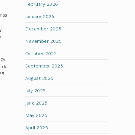
February 2026
ras
January 2026
December 2025
y
.
November 2025
October 2025
szy
September 2025
ć do
25
August 2025
July 2025
June 2025
May 2025
April 2025