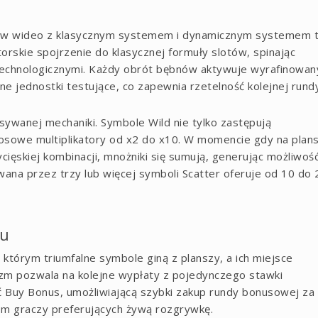
ów wideo z klasycznym systemem i dynamicznym systemem t
skie spojrzenie do klasycznej formuły slotów, spinając
 technologicznymi. Każdy obrót bębnów aktywuje wyrafinowan
 jednostki testujące, co zapewnia rzetelność kolejnej rundy
sywanej mechaniki. Symbole Wild nie tylko zastępują
losowe multiplikatory od x2 do x10. W momencie gdy na plan
cięskiej kombinacji, mnożniki się sumują, generując możliwoś
ana przez trzy lub więcej symboli Scatter oferuje od 10 do 
yu
tórym triumfalne symbole giną z planszy, a ich miejsce
zm pozwala na kolejne wypłaty z pojedynczego stawki
uy Bonus, umożliwiającą szybki zakup rundy bonusowej za
om graczy preferujących żywą rozgrywkę.