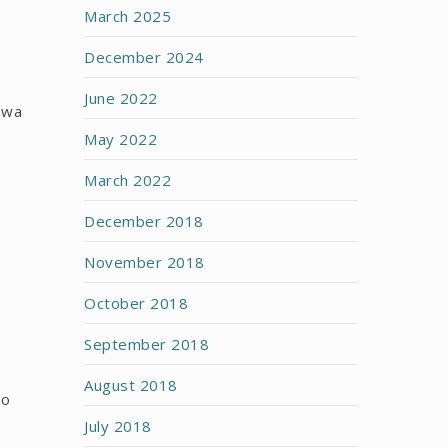
March 2025
December 2024
June 2022
owa
May 2022
March 2022
December 2018
November 2018
October 2018
September 2018
August 2018
co
July 2018