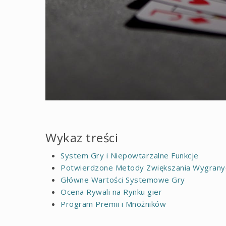
Wykaz treści
System Gry i Niepowtarzalne Funkcje
Potwierdzone Metody Zwiększania Wygrany
Główne Wartości Systemowe Gry
Ocena Rywali na Rynku gier
Program Premii i Mnożników