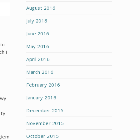
August 2016
July 2016
June 2016
do
May 2016
h i
April 2016
March 2016
February 2016
January 2016
twy
December 2015
oty
November 2015
October 2015
giem