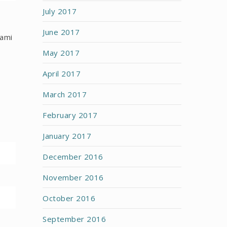
July 2017
June 2017
ami
May 2017
April 2017
March 2017
February 2017
January 2017
December 2016
November 2016
October 2016
September 2016