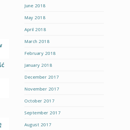
June 2018
May 2018
April 2018
March 2018
w
February 2018
ść
January 2018
December 2017
November 2017
October 2017
September 2017
ę
August 2017