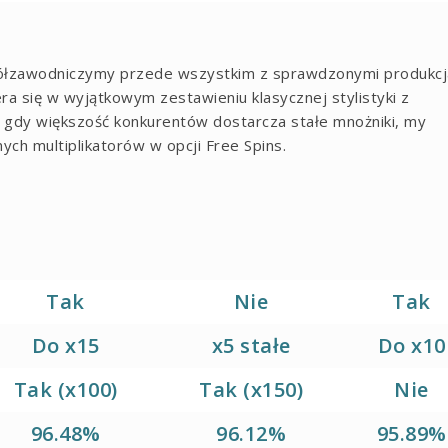
ółzawodniczymy przede wszystkim z sprawdzonymi produkcj
 się w wyjątkowym zestawieniu klasycznej stylistyki z
 gdy większość konkurentów dostarcza stałe mnożniki, my
h multiplikatorów w opcji Free Spins.
Tak
Nie
Tak
Do x15
x5 stałe
Do x10
Tak (x100)
Tak (x150)
Nie
96.48%
96.12%
95.89%