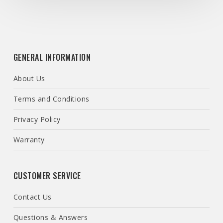
GENERAL INFORMATION
About Us
Terms and Conditions
Privacy Policy
Warranty
CUSTOMER SERVICE
Contact Us
Questions & Answers