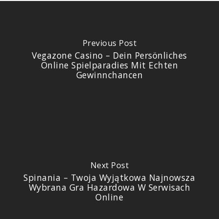
Previous Post
Vegazone Casino – Dein Persönliches
Online Spielparadies Mit Echten
Gewinnchancen
Next Post
Spinania – Twoja Wyjątkowa Najnowsza
Wybrana Gra Hazardowa W Serwisach
Online