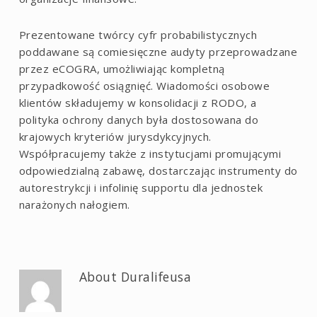
Prezentowane twórcy cyfr probabilistycznych
poddawane są comiesięczne audyty przeprowadzane
przez eCOGRA, umożliwiając kompletną
przypadkowość osiągnięć. Wiadomości osobowe
klientów składujemy w konsolidacji z RODO, a
polityka ochrony danych była dostosowana do
krajowych kryteriów jurysdykcyjnych.
Współpracujemy także z instytucjami promującymi
odpowiedzialną zabawę, dostarczając instrumenty do
autorestrykcji i infolinię supportu dla jednostek
narażonych nałogiem.
About
Duralifeusa