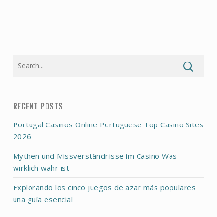
RECENT POSTS
Portugal Casinos Online Portuguese Top Casino Sites
2026
Mythen und Missverständnisse im Casino Was
wirklich wahr ist
Explorando los cinco juegos de azar más populares
una guía esencial