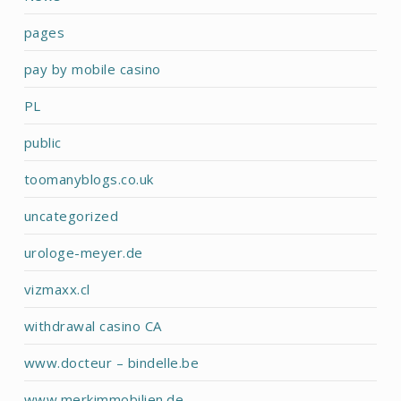
pages
pay by mobile casino
PL
public
toomanyblogs.co.uk
uncategorized
urologe-meyer.de
vizmaxx.cl
withdrawal casino CA
www.docteur – bindelle.be
www.merkimmobilien.de