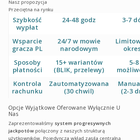
Nasz propozycja
Przeciętna na rynku
Szybkość
24-48 godz
3-7 d
wypłat
Wsparcie
24/7 w mowie
Limito
gracza PL
narodowym
okre
Sposoby
15+ wariantów
5-8
płatności
(BLIK, przelewy)
możliw
Kontrola
Zautomatyzowana
Manua
rachunku
(30 chwil)
(2-3 d
Opcje Wyjątkowe Oferowane Wyłącznie U
Nas
Zaprezentowaliśmy
system progresywnych
jackpotów
połączony z naszych strukturą
użytkowników. Pojedyncza wkład zasila centralną