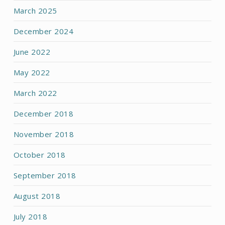
March 2025
December 2024
June 2022
May 2022
March 2022
December 2018
November 2018
October 2018
September 2018
August 2018
July 2018