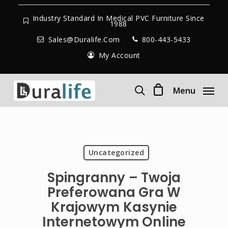
Skip
to
Industry Standard In Medical PVC Furniture Since
1988
main
Sales@duralife.com
800-443-5433
content
My Account
Menu
search
Uncategorized
Spingranny – Twoja
Preferowana Gra W
Krajowym Kasynie
Internetowym Online