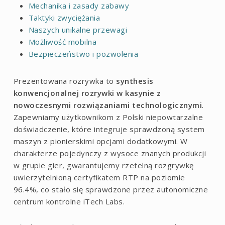
Mechanika i zasady zabawy
Taktyki zwyciężania
Naszych unikalne przewagi
Możliwość mobilna
Bezpieczeństwo i pozwolenia
Prezentowana rozrywka to
synthesis
konwencjonalnej rozrywki w kasynie z
nowoczesnymi rozwiązaniami technologicznymi
.
Zapewniamy użytkownikom z Polski niepowtarzalne
doświadczenie, które integruje sprawdzoną system
maszyn z pionierskimi opcjami dodatkowymi. W
charakterze pojedynczy z wysoce znanych produkcji
w grupie gier, gwarantujemy rzetelną rozgrywkę
uwierzytelnioną certyfikatem RTP na poziomie
96.4%, co stało się sprawdzone przez autonomiczne
centrum kontrolne iTech Labs.