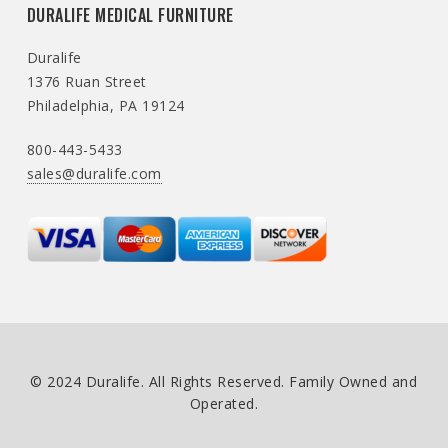
DURALIFE MEDICAL FURNITURE
Duralife
1376 Ruan Street
Philadelphia, PA 19124
800-443-5433
sales@duralife.com
© 2024 Duralife. All Rights Reserved. Family Owned and
Operated.